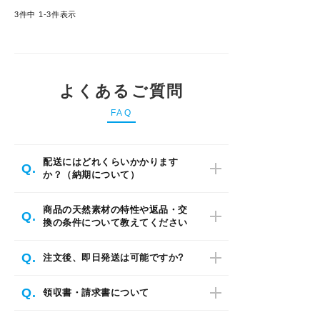
3
件中
1
-
3
件表示
特定商取引法について
会社概要
よくあるご質問
よくある質問
FAQ
大口注文窓口
配送にはどれくらいかかります
Q.
か？（納期について）
お問い合わせ
A.
納期は、お届け先の地域により異なりま
商品の天然素材の特性や返品・交
Q.
換の条件について教えてください
す。
詳しくは「お届け日数について」の画像
をご覧ください。
A.
Q.
注文後、即日発送は可能ですか?
【商品の特性およびご理解いただきたい点】
（※発送につきましては、土日祝日は停
止しており、その間のご注文は翌営業日
A.
Q.
の発送となります。）
平日12時までのご注文・ご入金確認が取
領収書・請求書について
当店では、天然木など自然素
れた場合に対応可能です。12時以降は翌
材を使用した商品を多く取り
営業日出荷となります（土日祝休業）。