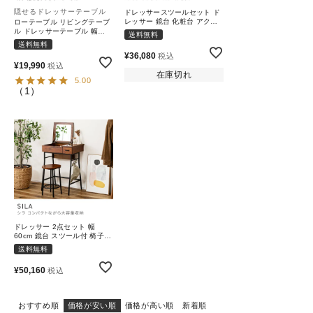
schedule
隠せるドレッサーテーブル
ドレッサースツールセット ド
レッサー 鏡台 化粧台 アクセ
ローテーブル リビングテーブ
サリーボックス｜ALIA
ル ドレッサーテーブル 幅
送料無料
80cm 鏡付き 机 センターテー
ACCOUNT MENU
送料無料
ブル おしゃれ｜LUNA
¥
36,080
税込
ようこそ ゲスト 様
¥
19,990
税込
在庫切れ
5.00
（
1
）
meeting_room
person
ログイン
会員登録
カテゴリーから選ぶ
シーンから選ぶ
テイストから選ぶ
ドレッサー 2点セット 幅
60cm 鏡台 スツール付 椅子
コンテンツ
セット チェア｜SILA
送料無料
¥
50,160
税込
ご利用ガイド
おすすめ順
価格が安い順
価格が高い順
新着順
プライバシーポリシー