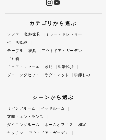
良・不備が認められた場合の
し）』につきましては、
み
返品・交換手配をさせてい
配送時に商品箱に貼付されている、また
はドライバーからお渡しする「代金引換
ただきます。（※不良品に該
カテゴリから選ぶ
領収書」をご利用ください。
当しないと判断させていただ
く場合もございます。）
ソファ
収納家具
ミラー・ドレッサー
請求書については、ご依頼をいただいた
場合にのみ発行しております。
推し活収納
屋内配送や組立、分解、梱包
こちらも領収書と同様、電子データ
テーブル
寝具
アウトドア・ガーデン
作業などは承れません。一切
（PDF）での対応となります。
の間接損害は免責とさせて頂
ゴミ箱
きます。
チェア・スツール
照明
生活雑貨
ダイニングセット
ラグ・マット
季節もの
初期不良は誠実に対応します
が、ご使用後の不具合は有償
になる場合がございます。
シーンから選ぶ
リビングルーム
ベッドルーム
ご購入前に
返品特約について
を必ずご確認く
玄関・エントランス
ださい。
ダイニングルーム
ホームオフィス
和室
キッチン
アウトドア・ガーデン