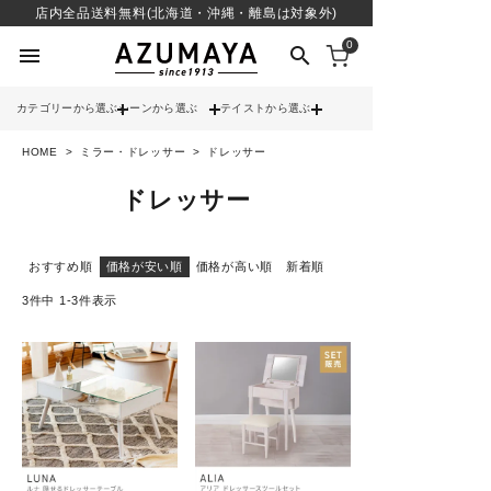
店内全品送料無料(北海道・沖縄・離島は対象外)
0
menu
search
カテゴリーから選ぶ
シーンから選ぶ
テイストから選ぶ
HOME
ミラー・ドレッサー
ドレッサー
check
送料無料
ドレッサー
check
12時までのご注文で当日出荷
※営業日(平日)に限る
おすすめ順
価格が安い順
価格が高い順
新着順
search
3
件中
1
-
3
件表示
contact_support
よくある質問
call
052-241-3103