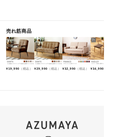
A.
領収書は、会員様に限りマイページの
銀行振込の場合、入金確認に時間を要し
扱っております。そのため、
「注文履歴詳細」画面からお客様ご自身
ますのでご注意ください。
木目・節・色味には個体差が
で発行いただけます。
※商品数、大型商品に関しましてお時間いた
マイページ → 注文履歴 → 「注文履歴詳
あり、商品画像と完全に同一
だく場合がございます。
細を見る」内の
のものはお届けできません。
※注文状況によってはご希望に添えない場合
売れ筋商品
「領収書を発行する」ボタンより操作し
がございます。
てください。
製造過程で、通常使用で目視
できない箇所に塗装ムラやビ
会員登録をせずにご注文されたお客様で
ス穴が発生する場合がござい
領収書をご希望の場合は、
ます。また、通常使用に差し
お問い合わせフォームより「領収書希
望」とご記入のうえ、ご注文コードを添
支えのない程度の若干の反り
¥
19,990
（税込）
¥
29,990
（税込）
¥
32,990
（税込）
¥
34,990
（税込）
えてご連絡ください。
や細かい割れ・傷等は御了承
確認後、電子データ（PDF）にて領収書
下さい。
を発行し、添付でお送りいたします。
宛名や但し書きのご指定がある場合は、
備考欄にご記入ください。記載がない場
【商品不良・交換に関するご案内】
合は、ご注文者名で発行いたします。
なお、当店では郵送での領収書発行は行
っておりません。電子データのみの対応
発送完了メールに、不良箇所
となります。
のお写真と説明を添えてご返
※ 代金引換（代引き）でご注文の場合、
信ください。確認がとれ、
不
『領収書（インボイス登録番号の記載な