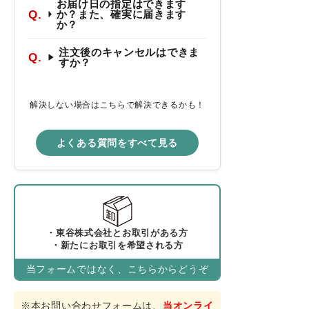
お届け日の指定はできます
schedule
か？また、確実に届きます
か？
ACCOUNT MENU
注文後のキャンセルはできま
ようこそ ゲスト 様
すか？
meeting_room
person
ログイン
会員登録
解決しない場合はこちらで解決できるかも！
カテゴリーから選ぶ
よくある質問をすべて見る
シーンから選ぶ
テイストから選ぶ
・東谷株式会社とお取引がある方
コンテンツ
・新たにお取引を希望される方
当フォームではなく、こちらからどうぞ
ご利用ガイド
※本お問い合わせフォームは、
当オンライ
プライバシーポリシー