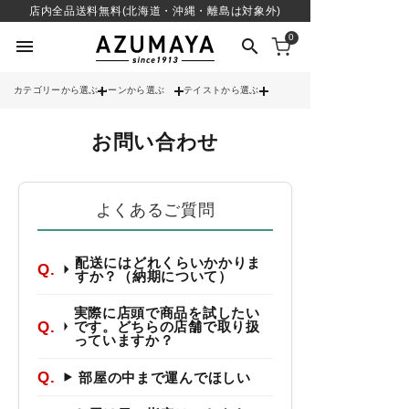
店内全品送料無料(北海道・沖縄・離島は対象外)
0
menu
search
カテゴリーから選ぶ
シーンから選ぶ
テイストから選ぶ
check
お問い合わせ
送料無料
check
12時までのご注文で当日出荷
※営業日(平日)に限る
よくあるご質問
search
配送にはどれくらいかかりま
すか？（納期について）
contact_support
実際に店頭で商品を試したい
よくある質問
です。どちらの店舗で取り扱
っていますか？
部屋の中まで運んでほしい
call
052-241-3103