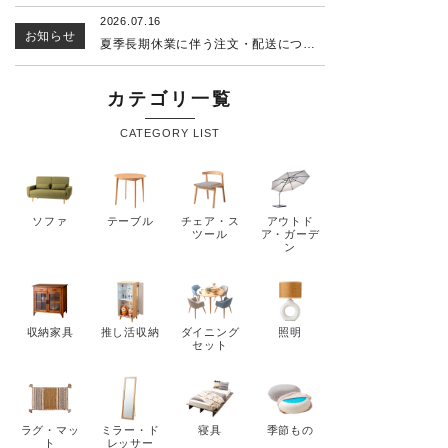
schedule
2026.07.16
お知らせ
夏季長期休業に伴う注文・配送についてお知らせ
ACCOUNT MENU
ようこそ ゲスト 様
カテゴリ一覧
meeting_room
CATEGORY LIST
person
ログイン
会員登録
カテゴリーから選ぶ
ソファ
テーブル
チェア・ス
アウトド
ツール
ア・ガーデ
シーンから選ぶ
ン
テイストから選ぶ
収納家具
推し活収納
ダイニング
照明
コンテンツ
セット
ご利用ガイド
ラグ・マッ
ミラー・ド
寝具
季節もの
プライバシーポリシー
ト
レッサー