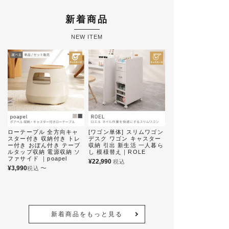
新着商品
NEW ITEM
ローテーブル 全方向キャ
[ワゴン単体] スリムワゴン
[デスク単体orワゴ
スター付き 収納付き トレ
デスク ワゴン キャスター
ト] ネイルデスク ネ
ー付き おぼん付き テーブ
収納 引出 新生活 一人暮ら
デスク ワゴン キャ
ルタップ収納 電源収納 ソ
し 模様替え｜ROLE
新生活 一人暮らし 
ファサイド ｜poapel
え｜ROLE
¥
22,990
税込
¥
3,990
〜
¥
48,990
税込
新着商品をもっと見る