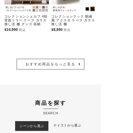
コレクションシェルフ 4段
コレクションラック 額縁
コレクションラック 
背面ミラー ケース ガラス
風 アクスタ ケース ガラス
風 アクスタ ケース 
推し活 棚 グッズ 収納
推し活 棚
推し活 棚 グッズ
¥
24,990
¥
8,990
¥
9,990
税込
税込
おすすめ商品をもっと見る
商品を探す
SEARCH
テイストから選ぶ
シーンから選ぶ