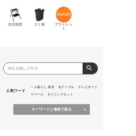
特定商取引法について
生活雑貨
ゴミ箱
アウトレッ
ト
会社概要
よくある質問
大口注文窓口
search
お問い合わせ
一人暮らし 家具
丸テーブル
テレビボード
人気ワード
スツール
ダイニングセット
キーワードと価格で絞る