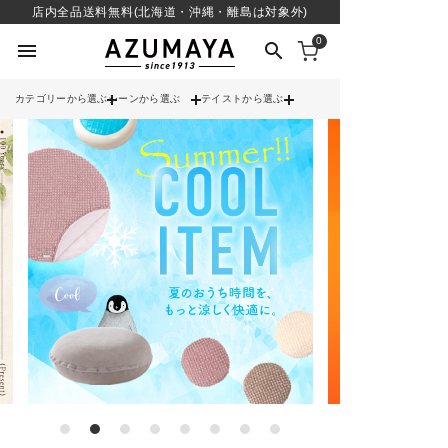
店内全品送料無料(北海道・沖縄・離島は対象外)
0
menu
search
カテゴリーから選ぶ
シーンから選ぶ
テイストから選ぶ
check
送料無料
check
12時までのご注文で当日出荷
※営業日(平日)に限る
search
contact_support
よくある質問
call
052-241-3103