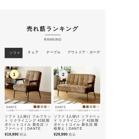
売れ筋ランキング
RANKING
チェア
テーブル
アウトドア・ガーデン
ソファ
ソファ 1人掛け フルフラッ
ソファ 2人掛け ソファベッ
ソファ 2人掛け ハ
ト リクライニング 42段階
ド リクライニング 42段階
クッション2個 座面 
ポケットコイル 新生活 ソ
ポケットコイル 新生活 模
天然木 ファブリック
ファベッド｜DANTE
様替え｜DANTE
立て 高さ43cm 新生
様替え｜FRANCO
¥
19,990
¥
29,990
税込
税込
¥
32,990