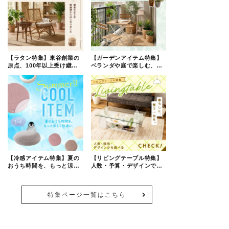
【ラタン特集】東谷創業の
【ガーデンアイテム特集】
原点、100年以上受け継が
ベランダや庭で楽しむ、夏
れるラタンの魅力
のくつろぎ空間
【冷感アイテム特集】夏の
【リビングテーブル特集】
おうち時間を、もっと涼し
人数・予算・デザインで選
く快適に。
べる
特集ページ一覧はこちら