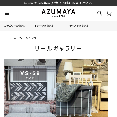
店内全品送料無料(北海道・沖縄・離島は対象外)
menu
search
カテゴリーから選ぶ
シーンから選ぶ
テイストから選ぶ
ホーム
リールギャラリー
check
送料無料
リールギャラリー
check
12時までのご注文で当日出荷
※営業日(平日)に限る
search
contact_support
よくある質問
call
052-241-3103