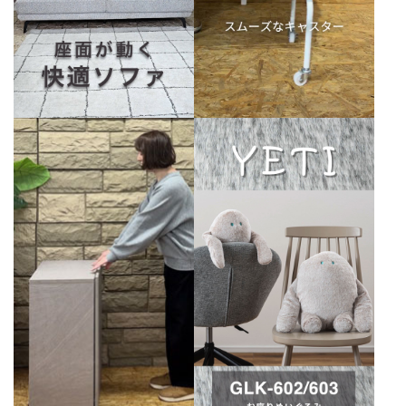
schedule
カテゴリーから選ぶ
シーンから選ぶ
テイストから選ぶ
コンテンツ
ご利用ガイド
プライバシーポリシー
特定商取引法について
会社概要