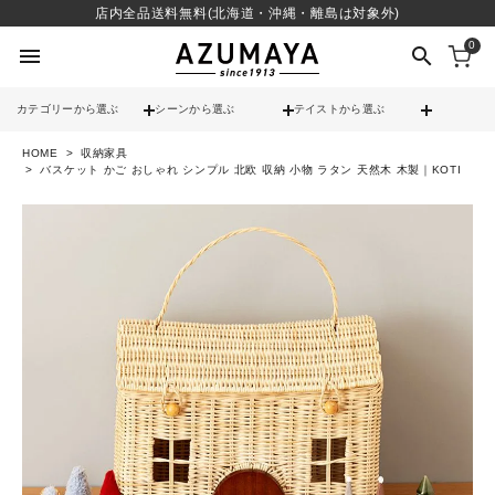
店内全品送料無料(北海道・沖縄・離島は対象外)
0
menu
search
カテゴリーから選ぶ
シーンから選ぶ
テイストから選ぶ
HOME
収納家具
check
送料無料
バスケット かご おしゃれ シンプル 北欧 収納 小物 ラタン 天然木 木製｜KOTI
check
12時までのご注文で当日出荷
※営業日(平日)に限る
search
contact_support
よくある質問
call
052-241-3103