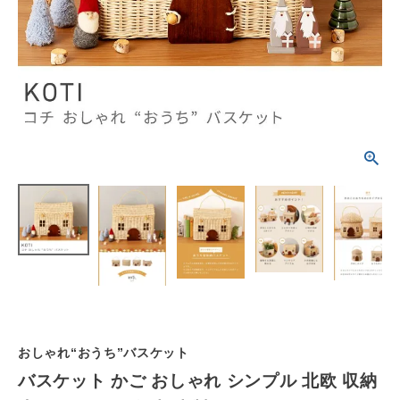
schedule
ACCOUNT MENU
ようこそ ゲスト 様
meeting_room
person
ログイン
会員登録
カテゴリーから選ぶ
シーンから選ぶ
テイストから選ぶ
コンテンツ
ご利用ガイド
おしゃれ“おうち”バスケット
バスケット かご おしゃれ シンプル 北欧 収納
プライバシーポリシー