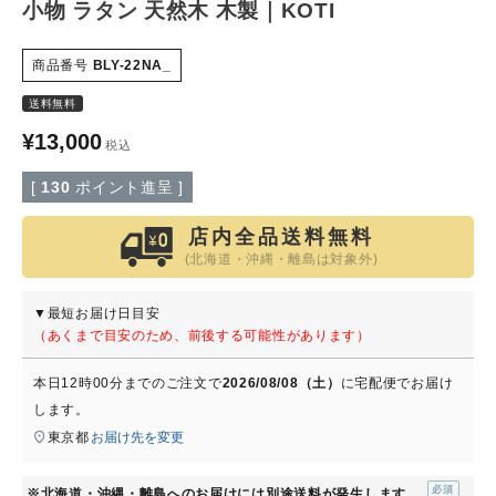
小物 ラタン 天然木 木製｜KOTI
特定商取引法について
商品番号
BLY-22NA_
送料無料
会社概要
¥
13,000
税込
よくある質問
[
130
ポイント進呈 ]
大口注文窓口
店内全品送料無料
(北海道・沖縄・離島は対象外)
お問い合わせ
▼最短お届け日目安
（あくまで目安のため、前後する可能性があります）
本日
12時00分
までのご注文で
2026/08/08（土）
に
宅配便
でお届け
します。
東京都
お届け先を変更
※北海道・沖縄・離島へのお届けには別途送料が発生します。