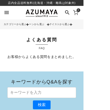
店内全品送料無料(北海道・沖縄・離島は対象外)
0
menu
search
カテゴリーから選ぶ
シーンから選ぶ
テイストから選ぶ
check
送料無料
よくある質問
check
12時までのご注文で当日出荷
FAQ
※営業日(平日)に限る
お客様からよくある質問をまとめました。
search
キーワードからQ&Aを探す
contact_support
よくある質問
検索
call
052-241-3103