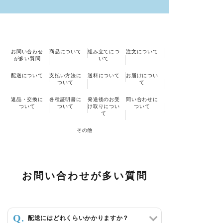
schedule
ACCOUNT MENU
ようこそ ゲスト 様
お問い合わせ
商品について
組み立てにつ
注文について
が多い質問
いて
meeting_room
person
ログイン
会員登録
配送について
支払い方法に
送料について
お届けについ
ついて
て
カテゴリーから選ぶ
返品・交換に
各種証明書に
発送後のお受
問い合わせに
ついて
ついて
け取りについ
ついて
て
シーンから選ぶ
その他
テイストから選ぶ
コンテンツ
お問い合わせが多い質問
ご利用ガイド
配送にはどれくらいかかりますか？
プライバシーポリシー