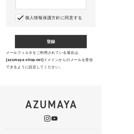
schedule
個人情報保護方針
に同意する
ACCOUNT MENU
ようこそ ゲスト 様
meeting_room
person
登録
ログイン
会員登録
メールフィルタをご利用されている場合は、
カテゴリーから選ぶ
[azumaya-shop.net]
ドメインからのメールを受信
できるように設定してください。
シーンから選ぶ
テイストから選ぶ
コンテンツ
ご利用ガイド
プライバシーポリシー