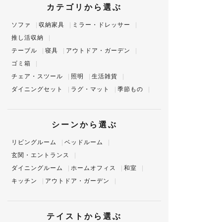
カテゴリから選ぶ
特定商取引法について
ソファ
収納家具
ミラー・ドレッサー
推し活収納
会社概要
テーブル
寝具
アウトドア・ガーデン
ゴミ箱
よくある質問
チェア・スツール
照明
生活雑貨
ダイニングセット
ラグ・マット
季節もの
大口注文窓口
シーンから選ぶ
お問い合わせ
リビングルーム
ベッドルーム
玄関・エントランス
ダイニングルーム
ホームオフィス
和室
キッチン
アウトドア・ガーデン
テイストから選ぶ