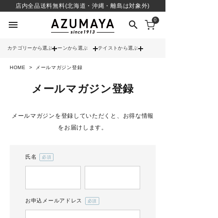
店内全品送料無料(北海道・沖縄・離島は対象外)
0
menu
search
カテゴリーから選ぶ
シーンから選ぶ
テイストから選ぶ
HOME
メールマガジン登録
check
送料無料
メールマガジン登録
check
12時までのご注文で当日出荷
※営業日(平日)に限る
メールマガジンを登録していただくと、お得な情報
をお届けします。
search
氏名
(必
contact_support
よくある質問
須)
お申込メールアドレス
call
(必
052-241-3103
須)