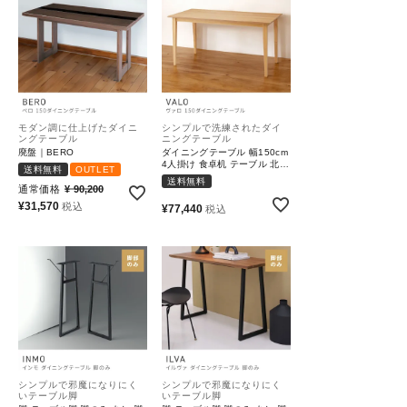
モダン調に仕上げたダイニ
シンプルで洗練されたダイ
ングテーブル
ニングテーブル
廃盤｜BERO
ダイニングテーブル 幅150cm
4人掛け 食卓机 テーブル 北欧
送料無料
OUTLET
おしゃれ｜VALO
送料無料
通常価格
¥
90,200
¥
31,570
税込
¥
77,440
税込
シンプルで邪魔になりにく
シンプルで邪魔になりにく
いテーブル脚
いテーブル脚