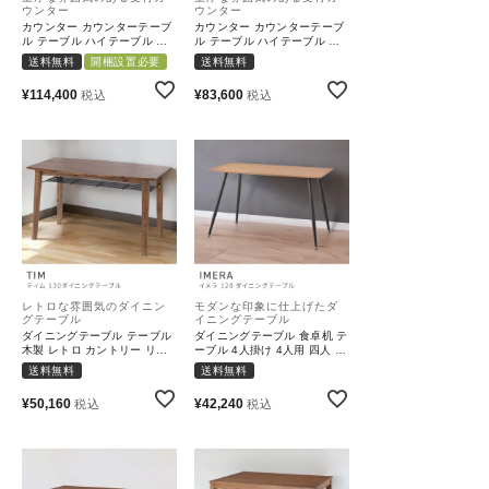
ウンター
ウンター
カウンター カウンターテーブ
カウンター カウンターテーブ
ル テーブル ハイテーブル お
ル テーブル ハイテーブル お
しゃれ 北欧｜LAENA
しゃれ 北欧｜LAENA
送料無料
開梱設置必要
送料無料
¥
114,400
¥
83,600
税込
税込
レトロな雰囲気のダイニン
モダンな印象に仕上げたダ
グテーブル
イニングテーブル
ダイニングテーブル テーブル
ダイニングテーブル 食卓机 テ
木製 レトロ カントリー リビ
ーブル 4人掛け 4人用 四人 お
ング 食卓｜TIM
しゃれ｜IMERA
送料無料
送料無料
¥
50,160
¥
42,240
税込
税込