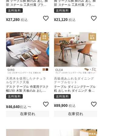
脚 テーブル脚 脚のみ あし 脚
脚 テーブル脚 脚のみ あし 脚
部 スチール 工具付属 ブラッ
部 スチール 工具付属 ブラッ
ク 黒 シンプル｜INMO
ク 黒 シンプル｜ILVA
送料無料
送料無料
¥
27,280
¥
21,120
税込
税込
天然木を使用したナチュラ
高級感あふれるダイニング
ルなデスク天板
テーブルセット
デスク テーブル 作業用デスク
テーブル ダイニングテーブル
幅150 木製 天板のみ おしゃ
机 おしゃれ ダイニング 食卓
れ テーブル 新生活 一人暮ら
机 長方形｜CLEA
送料無料
送料無料
し 模様替え｜SIRO
¥
89,900
税込
¥
46,640
〜
税込
在庫切れ
在庫切れ