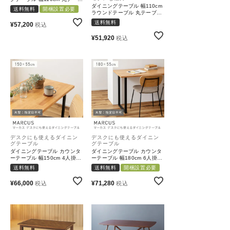
ル スチール 組み立て アジャ
ダイニングテーブル 幅110cm
送料無料
開梱設置必要
スター モダン｜Circolo
ラウンドテーブル 丸テーブル
食卓 円卓 天然木 アッシュ ス
送料無料
¥
57,200
税込
チール モダン シンプル｜
Komore
¥
51,920
税込
デスクにも使えるダイニン
デスクにも使えるダイニン
グテーブル
グテーブル
ダイニングテーブル カウンタ
ダイニングテーブル カウンタ
ーテーブル 幅150cm 4人掛け
ーテーブル 幅180cm 6人掛け
木製 天然木｜MARCUS
4人掛け 木製｜MARCUS
送料無料
送料無料
開梱設置必要
¥
66,000
¥
71,280
税込
税込