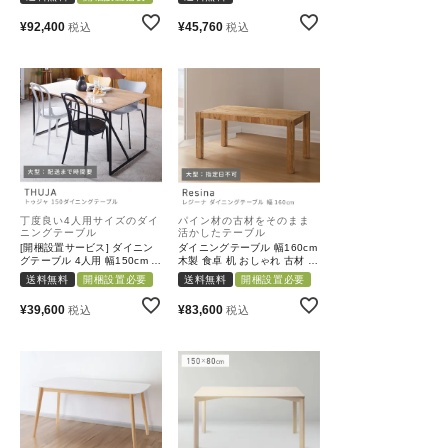
｜STYLE TRIO
し 模様替え｜Jute
¥
92,400
¥
45,760
税込
税込
丁度良い4人用サイズのダイ
パイン材の古材をそのまま
ニングテーブル
活かしたテーブル
[開梱設置サービス] ダイニン
ダイニングテーブル 幅160cm
グテーブル 4人用 幅150cm 奥
木製 食卓 机 おしゃれ 古材 古
行80cm｜THUJA
木 天然木｜Resina
送料無料
開梱設置必要
送料無料
開梱設置必要
¥
39,600
¥
83,600
税込
税込