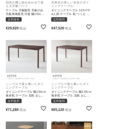
別売の脚と組み合わせて使
天然木の美しい木目のダイ
える天板パーツ
ニングテーブル
テーブル 天板販売 天板のみ
ダイニングテーブル 120×75
天板単体販売 什器 幅150cm
4人掛 テーブル 机 つくえ ウ
ナチュラル｜CAPH
ォールナット｜VIOLA
送料無料
送料無料
¥
29,920
¥
47,520
税込
税込
シンプルで落ち着いたダイ
シンプルで落ち着いたダイ
ニングテーブル
ニングテーブル
ダイニングテーブル 幅150cm
ダイニングテーブル 幅135cm
食卓机 テーブル 北欧 おしゃ
食卓机 テーブル 北欧 おしゃ
れ シンプル｜ASPER
れ シンプル｜ASPER
送料無料
送料無料
¥
71,280
¥
65,120
税込
税込