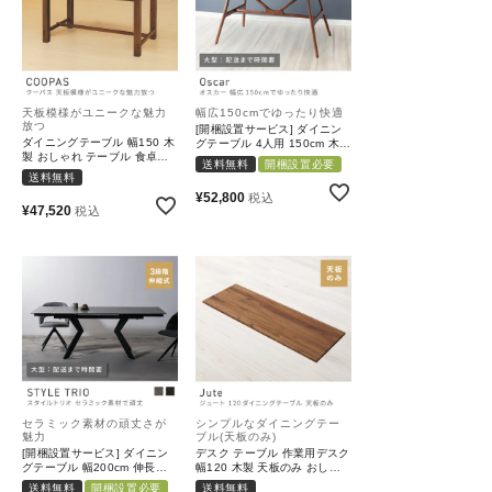
天板模様がユニークな魅力
幅広150cmでゆったり快適
放つ
[開梱設置サービス] ダイニン
ダイニングテーブル 幅150 木
グテーブル 4人用 150cm 木製
製 おしゃれ テーブル 食卓テ
天然木｜Oscar
送料無料
開梱設置必要
ーブル 机｜COOPAS
送料無料
¥
52,800
税込
¥
47,520
税込
セラミック素材の頑丈さが
シンプルなダイニングテー
魅力
ブル(天板のみ)
[開梱設置サービス] ダイニン
デスク テーブル 作業用デスク
グテーブル 幅200cm 伸長テ
幅120 木製 天板のみ おしゃ
ーブル スチール アジャスター
れ テーブル 新生活 一人暮ら
送料無料
開梱設置必要
送料無料