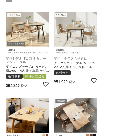
schedule
ACCOUNT MENU
ようこそ ゲスト 様
meeting_room
person
ログイン
会員登録
カテゴリーから選ぶ
室内外問わず活躍するガー
室内もテラスも快適に
デンテーブル
ダイニングテーブル ガーデン
ダイニングテーブル ガーデン
2人 2人掛け おしゃれ アルミ
幅160cm 4人掛け 単品 モダン
単品｜Solina
シーンから選ぶ
送料無料
｜Liora
送料無料
開梱設置必要
¥
51,920
税込
¥
64,240
税込
テイストから選ぶ
コンテンツ
ご利用ガイド
プライバシーポリシー