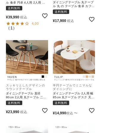
ダイニングテーブル 丸テーブ
ル 食卓 円卓 4人用 2人用 丸
ル 丸 の テーブル 食卓 カフェ
二人 四人｜Habit
送料無料
テーブル 2人用 丸 白 二人｜
送料無料
Amavel
¥
39,990
税込
¥
17,900
税込
4.00
（
1
）
スッキリとしたデザインの
半円テーブルでミニマルな
ラウンドテーブル
ダイニングに
ダイニングテーブル 直径
ダイニングテーブル 2人用 幅
80cm 2人用 丸テーブル 二人
85cm 丸テーブル デスク 天然
掛け おしゃれ 天然木 ビーチ
木 パイン 組み立て 省スペー
送料無料
送料無料
スチール アジャスター ナチュ
ス 北欧 モダン ナチュラル｜
ラル シンプル｜YAVEN
TULIP
¥
23,990
税込
¥
14,990
〜
税込