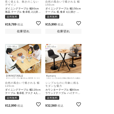
長く使える、飽きのこない
自然の風合いで癒される 幅
デザイン
150cm
ダイニングテーブル 幅80cm
ダイニングテーブル 幅150cm
単品 テーブル 食卓机 2人掛け
テーブル 机 食卓 4人掛け お
2人用 二人｜DORIS
しゃれ
送料無料
送料無料
¥
19,789
¥
15,990
税込
税込
在庫切れ
在庫切れ
自然の風合いで癒される 幅
シンプルなのに印象に残る
120cm
モダンな魅力
ダイニングテーブル 幅120cm
カウンターテーブル 幅60cm
テーブル 食卓机 デスク 4人掛
ラウンドテーブル ハイテーブ
け 4人用 新生活 一人暮らし
ル 丸テーブル｜Komoro
送料無料
送料無料
模様替え
¥
12,990
¥
32,560
税込
税込