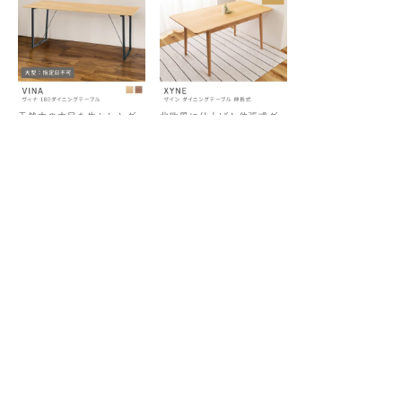
天然木の木目を生かしたダ
北欧風に仕上げた伸張式ダ
イニングテーブル
イニングテーブル
テーブル ダイニングテーブル
ダイニングテーブル 幅120cm
4人用 四人掛け おしゃれ オー
幅150cm 単品 4人用 4人掛け
ク ウォルナット｜VINA
伸縮｜XYNE
送料無料
開梱設置必要
送料無料
¥
96,800
¥
77,440
税込
税込
在庫切れ