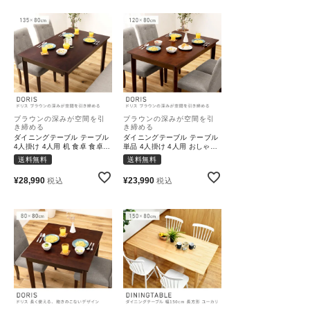
ブラウンの深みが空間を引
ブラウンの深みが空間を引
き締める
き締める
ダイニングテーブル テーブル
ダイニングテーブル テーブル
4人掛け 4人用 机 食卓 食卓机
単品 4人掛け 4人用 おしゃれ
おしゃれ｜DORIS
長方形 四角｜DORIS
送料無料
送料無料
¥
28,990
¥
23,990
税込
税込