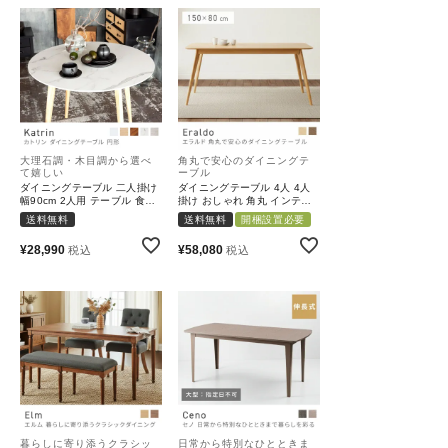
大理石調・木目調から選べ
角丸で安心のダイニングテ
て嬉しい
ーブル
ダイニングテーブル 二人掛け
ダイニングテーブル 4人 4人
幅90cm 2人用 テーブル 食卓
掛け おしゃれ 角丸 インテリ
机 ラウンド 天然木 パイン 組
ア 単品 天然木 アッシュ 引き
送料無料
送料無料
開梱設置必要
み立て 軽量 省スペース 北欧
出し 北欧 シンプル 幅150cm
モダン｜Katrin
｜Eraldo
¥
28,990
¥
58,080
税込
税込
暮らしに寄り添うクラシッ
日常から特別なひとときま