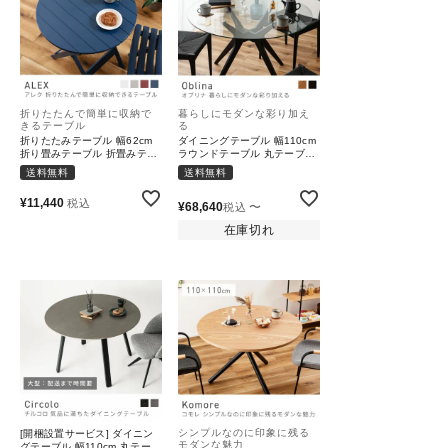
折りたたんで簡単に収納で
暮らしにモダンな彩り加え
きるテーブル
る
折りたたみテーブル 幅62cm
ダイニングテーブル 幅110cm
折り畳みテーブル 折畳みテー
ラウンドテーブル 丸テーブル
ブル｜ALEX
食卓 円卓 天然木 オーク スチ
送料無料
送料無料
ール 北欧 モダン ナチュラル
シンプル｜Oblina
¥
11,440
税込
¥
68,640
〜
税込
在庫切れ
シンプルなのに印象に残る
[開梱設置サービス] ダイニン
モダンな魅力
グテーブル 幅110cm 丸テーブ