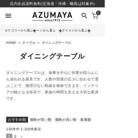
店内全品送料無料(北海道・沖縄・離島は対象外)
0
menu
search
カテゴリーから選ぶ
シーンから選ぶ
テイストから選ぶ
HOME
テーブル
ダイニングテーブル
check
送料無料
ダイニングテーブル
check
12時までのご注文で当日出荷
※営業日(平日)に限る
ダイニングテーブルは、食事を中心に作業や団らんに
も使われる家具です。人数や部屋の広さに合わせて選
search
ぶことで、無理のない動線を確保できます。インテリ
アの軸となる存在で、家族の時間を支える大切な家具
です。
contact_support
よくある質問
おすすめ順
価格が安い順
価格が高い順
新着順
132
件中
1
-
100
件表示
call
052-241-3103
1
2