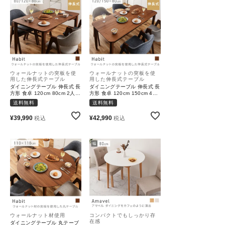
ウォールナットの突板を使
ウォールナットの突板を使
用した伸長式テーブル
用した伸長式テーブル
ダイニングテーブル 伸長式 長
ダイニングテーブル 伸長式 長
方形 食卓 120cm 80cm 2人
方形 食卓 120cm 150cm 4人
天然木 ウォールナット ラバー
天然木 ウォールナット ラバー
送料無料
送料無料
ウッド 組み立て｜Habit
ウッド 組み立て｜Habit
¥
39,990
¥
42,990
税込
税込
ウォールナット材使用
コンパクトでもしっかり存
在感
ダイニングテーブル 丸テーブ