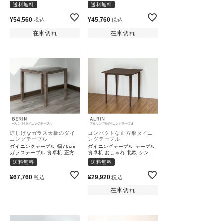
センチュリー｜FENLO
木製 天然木 新生活 一人暮ら
送料無料
送料無料
し 模様替え｜FENIR
¥
54,560
¥
45,760
税込
税込
在庫切れ
在庫切れ
涼しげなガラス天板のダイ
コンパクトな正方形ダイニ
ニングテーブル
ングテーブル
ダイニングテーブル 幅76cm
ダイニングテーブル テーブル
ガラステーブル 食卓机 正方形
食卓机 おしゃれ 北欧 シンプ
角型 四角｜BERIN
ル 2人用｜ALRIN
送料無料
送料無料
¥
67,760
¥
29,920
税込
税込
在庫切れ