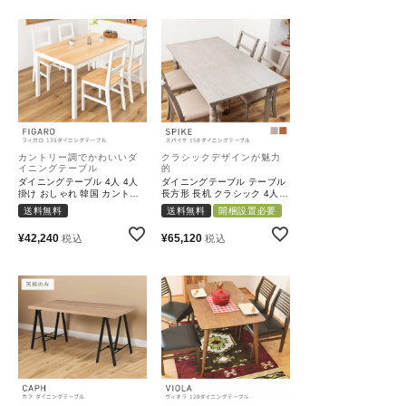
カントリー調でかわいいダ
クラシックデザインが魅力
イニングテーブル
的
ダイニングテーブル 4人 4人
ダイニングテーブル テーブル
掛け おしゃれ 韓国 カントリ
長方形 長机 クラシック 4人掛
ー 木 白 単品｜FIGARO
け 4人用｜SPIKE
送料無料
送料無料
開梱設置必要
¥
42,240
¥
65,120
税込
税込