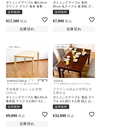
ダイニングテーブル 幅110cm
ダイニングテーブル 直径
ラウンド デスク 食卓 食事 一
80cm 丸テーブル 食卓机 デス
人暮らし ラバーウッド 新生活
ク 一人暮らし ラバーウッド
送料無料
送料無料
模様替え
ナチュラル 新生活 模様替え
¥
17,380
¥
7,990
税込
税込
在庫切れ
在庫切れ
手頃価格でおしゃれ空間
ブラウンの深みが空間を引
120cm
き締める
ダイニングテーブル 幅120cm
ダイニングテーブル 単品 テー
食卓机 デスク 4人掛け 4人用
ブル 4人掛け 4人用 四人 おし
一人暮らし ラバーウッド 新生
ゃれ｜DORIS
送料無料
送料無料
活 模様替え
¥
9,990
¥
32,990
税込
税込
在庫切れ