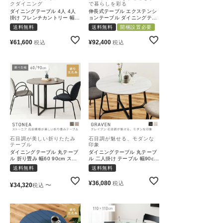
クダイニング
で暮らしを彩る
ダイニングテーブル 4人 4人
伸長式テーブル エクステンシ
掛け フレンチカントリー 幅
ョンテーブル ダイニングテー
150 天然木 ラバーウッド ア
ブル 4人用 四人掛け スチール
送料無料
送料無料
開梱設置必要
ジャスター 北欧 ナチュラル
高さ72cm｜Ceno
高さ71cm｜Elm
¥
61,600
¥
92,400
税込
税込
石目調が美しい折りたたみ
石目調が魅せる、モダンな
テーブル
印象
ダイニングテーブル 丸テーブ
ダイニングテーブル 丸テーブ
ル 折り畳み 幅60 90cm スチ
ル 二人掛け テーブル 幅90cm
ール 組み立て 折りたたみ ア
2人用 スチール アジャスター
送料無料
送料無料
ジャスター 省スペース モダン
モダン シンプル｜GRAVEN
｜STONEA
¥
36,080
税込
¥
34,320
〜
税込