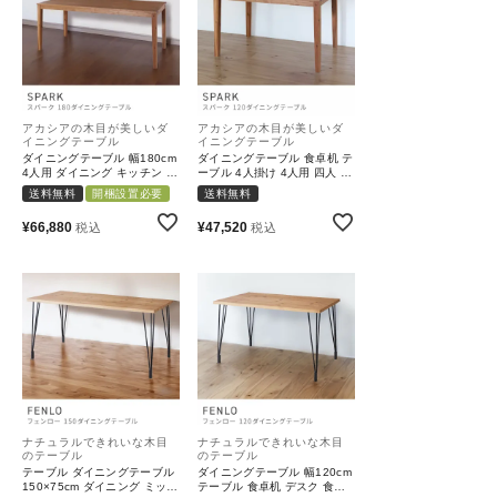
アカシアの木目が美しいダ
アカシアの木目が美しいダ
イニングテーブル
イニングテーブル
ダイニングテーブル 幅180cm
ダイニングテーブル 食卓机 テ
4人用 ダイニング キッチン 食
ーブル 4人掛け 4人用 四人 お
卓 北欧｜SPARK
しゃれ 北欧｜SPARK
送料無料
開梱設置必要
送料無料
¥
66,880
¥
47,520
税込
税込
ナチュラルできれいな木目
ナチュラルできれいな木目
のテーブル
のテーブル
テーブル ダイニングテーブル
ダイニングテーブル 幅120cm
150×75cm ダイニング ミッド
テーブル 食卓机 デスク 食事