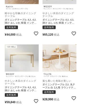
軽やかな印象のダイニング
やさしい木目のダイニング
テーブル
テーブル
ダイニングテーブル 4人 4人
ダイニングテーブル 4人 4人
掛け おしゃれ 韓国 インテリ
掛け おしゃれ 韓国 インテリ
ア 木 単品｜Katrin
ア 木 単品｜WEDDY
送料無料
送料無料
¥
44,000
¥
65,120
税込
税込
やさしい木目のダイニング
落ち着いた色味が美しい
テーブル
ダイニングテーブル 2人 丸テ
ダイニングテーブル 4人 4人
ーブル 白 2人用 ラウンドテー
掛け おしゃれ 韓国 インテリ
ブル ダイニング スチール 高
送料無料
ア 木 単品｜WEDDY
さ73.5cm｜TILLYA
送料無料
¥
28,990
税込
¥
59,840
税込