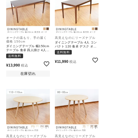
オークの温もり、手の届く
高見えなのにリーズナブル
価格 150cm
ダイニングテーブル 4人 コン
ダイニングテーブル 幅150cm
パクト 120 食卓 デスク オー
テーブル 食卓 四人掛け 4人
ク ラバーウッド 高さ73cm
送料無料
北欧 オーク ラバーウッド
送料無料
¥
11,990
税込
¥
13,990
税込
在庫切れ
高見えなのにリーズナブル
高見えなのにリーズナブル