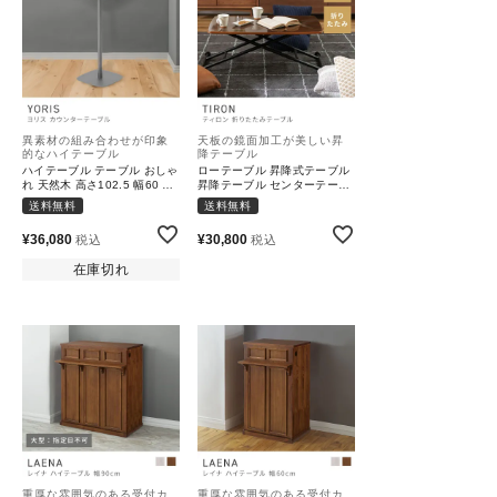
異素材の組み合わせが印象
天板の鏡面加工が美しい昇
的なハイテーブル
降テーブル
ハイテーブル テーブル おしゃ
ローテーブル 昇降式テーブル
れ 天然木 高さ102.5 幅60 異
昇降テーブル センターテーブ
素材｜YORIS
ル サイドテーブル｜TIRON
送料無料
送料無料
¥
36,080
¥
30,800
税込
税込
在庫切れ
重厚な雰囲気のある受付カ
重厚な雰囲気のある受付カ