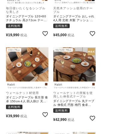
毎日使いたくなるシンプル
天然木アッシュ使用のテー
な美しさ
ブル
特定商取引法について
ダイニングテーブル 120×80
ダイニングテーブル おしゃれ
ナチュラル 高さ72cm テーブ
4人用 北欧 木製 アッシュ モ
ル 単品 天然木 パイン シンプ
ダン 食卓 幅150cm 4人掛け
送料無料
送料無料
ル｜COLETTE
四人 ファミリー｜Dino
会社概要
¥
19,990
¥
45,000
税込
税込
よくある質問
大口注文窓口
お問い合わせ
ウォールナット材使用
ウォールナットの突板を使
用した伸長式テーブル
ダイニングテーブル 長方形 食
ダイニングテーブル 丸テーブ
卓 150cm 4人 四人掛け 天然
ル 伸長式 円形 楕円 食卓
木 チーク ウォールナット マ
送料無料
90cm 120cm 2人 天然木 ウォ
ホガニー ラバーウッド 組み立
送料無料
ールナット ラバーウッド 組み
て｜Habit
¥
39,990
税込
立て｜Habit
¥
42,990
税込