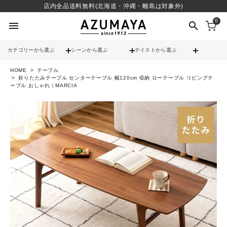
店内全品送料無料(北海道・沖縄・離島は対象外)
0
menu
search
カテゴリーから選ぶ
シーンから選ぶ
テイストから選ぶ
HOME
テーブル
check
送料無料
折りたたみテーブル センターテーブル 幅120cm 収納 ローテーブル リビングテ
ーブル おしゃれ｜MARCIA
check
12時までのご注文で当日出荷
※営業日(平日)に限る
search
contact_support
よくある質問
call
052-241-3103