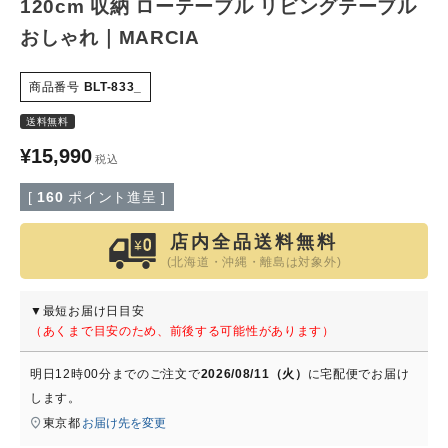
120cm 収納 ローテーブル リビングテーブル
おしゃれ｜MARCIA
特定商取引法について
商品番号
BLT-833_
会社概要
送料無料
よくある質問
¥
15,990
税込
[
160
ポイント進呈 ]
大口注文窓口
店内全品送料無料
お問い合わせ
(北海道・沖縄・離島は対象外)
▼最短お届け日目安
（あくまで目安のため、前後する可能性があります）
明日
12時00分
までのご注文で
2026/08/11（火）
に
宅配便
でお届け
します。
東京都
お届け先を変更