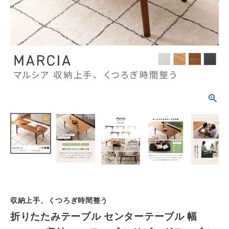
schedule
ACCOUNT MENU
ようこそ ゲスト 様
meeting_room
person
ログイン
会員登録
カテゴリーから選ぶ
シーンから選ぶ
テイストから選ぶ
コンテンツ
収納上手、くつろぎ時間整う
ご利用ガイド
折りたたみテーブル センターテーブル 幅
プライバシーポリシー