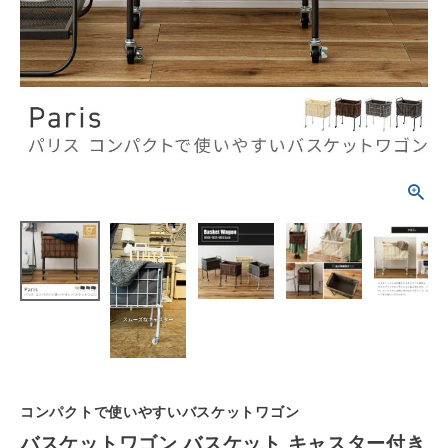
schedule
ACCOUNT MENU
ようこそ ゲスト 様
meeting_room
person
ログイン
会員登録
カテゴリーから選ぶ
シーンから選ぶ
テイストから選ぶ
コンテンツ
ご利用ガイド
コンパクトで使いやすいバスケットワゴン
バスケットワゴン バスケット キャスター付き
プライバシーポリシー