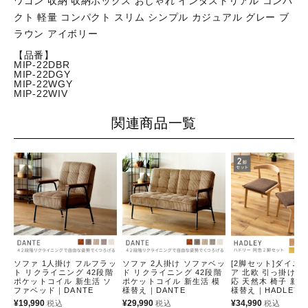
ワゴン 収納 収納ボックス おしゃれ インダストリアル コンパ
クト 軽量 コンパクト スリム シンプル カジュアル グレー ブ
ラウン アイボリー
【品番】
MIP-22DBR
MIP-22DGY
MIP-22WGY
MIP-22WIV
関連商品一覧
ソファ 1人掛け フルフラッ
ソファ 2人掛け ソファベッ
[2脚セット]ダイニ
ト リクライニング 42段階
ド リクライニング 42段階
ア 北欧 引っ掛け 
ポケットコイル 新生活 ソ
ポケットコイル 新生活 模
応 天然木 椅子 新生
ファベッド｜DANTE
様替え｜DANTE
様替え｜HADLEY
¥
19,990
¥
29,990
¥
34,990
税込
税込
税込