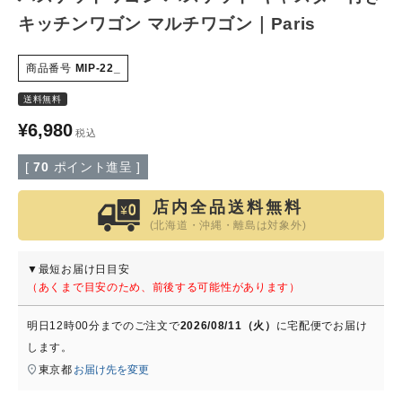
キッチンワゴン マルチワゴン｜Paris
特定商取引法について
商品番号
MIP-22_
会社概要
送料無料
¥
6,980
よくある質問
税込
[
70
ポイント進呈 ]
大口注文窓口
店内全品送料無料
お問い合わせ
(北海道・沖縄・離島は対象外)
▼最短お届け日目安
（あくまで目安のため、前後する可能性があります）
明日
12時00分
までのご注文で
2026/08/11（火）
に
宅配便
でお届け
します。
東京都
お届け先を変更