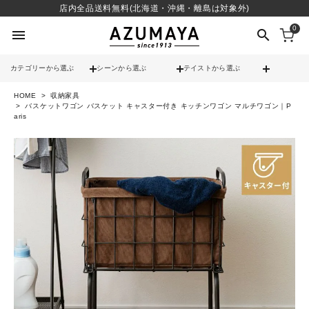
店内全品送料無料(北海道・沖縄・離島は対象外)
0
menu
search
カテゴリーから選ぶ
シーンから選ぶ
テイストから選ぶ
HOME
収納家具
check
送料無料
バスケットワゴン バスケット キャスター付き キッチンワゴン マルチワゴン｜P
aris
check
12時までのご注文で当日出荷
※営業日(平日)に限る
search
contact_support
よくある質問
call
052-241-3103