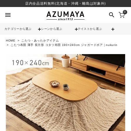
店内全品送料無料(北海道・沖縄・離島は対象外)
0
menu
search
カテゴリーから選ぶ
シーンから選ぶ
テイストから選ぶ
HOME
こたつ・あったかアイテム
check
送料無料
こたつ布団 薄手 長方形 コタツ布団 190×240cm ジャガードボア｜nukurin
check
12時までのご注文で当日出荷
※営業日(平日)に限る
search
contact_support
よくある質問
call
052-241-3103