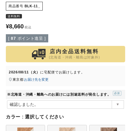
商品番号
BLK-11_
特定商取引法について
送料無料
¥
8,660
税込
会社概要
[
87
ポイント進呈 ]
よくある質問
店内全品送料無料
(北海道・沖縄・離島は対象外)
大口注文窓口
2026/08/11（火）
に
宅配便
でお届けします。
お問い合わせ
東京都
お届け先を変更
※北海道・沖縄・離島へのお届けには別途送料が発生します。
(必
須)
カラー
選択してください