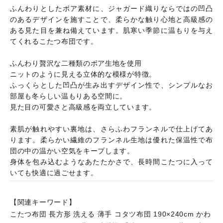
ふんわりとしたボア素材に、ジャガード織りならではの凹凸
のあるデザインを施すことで、柔らかな触り心地と高級感の
ある見た目を兼ね備えています。肌寒い季節に温もりを与え
てくれるこたつ布団です。
ふんわり贅沢な二種類のボア生地を使用
ニットのように見える立体的な模様が特徴。
ふっくらとした凹凸が生み出すデザイン性で、シンプルなお
部屋も冬らしい温もりある空間に。
見た目の可愛さと高級感を両立しています。
素肌が触れやすい裏地は、さらふわフランネルで仕上げてあ
ります。柔らかい繊維のフランネル生地は優れた保温性で布
団の中の温かい空気をキープします。
身体を包み込むようなあたたかさで、長時間こたつに入って
いても快適に過ごせます。
【関連キーワード】
こたつ布団 長方形 洗える 薄手 コタツ布団 190×240cm かわ