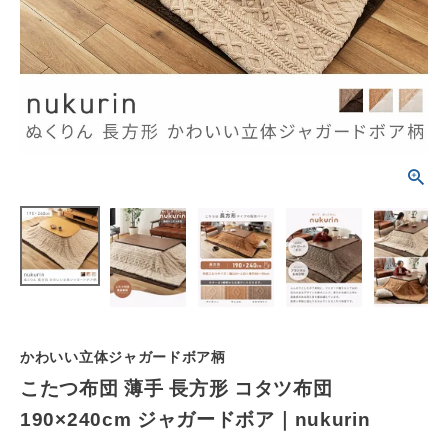
schedule
ACCOUNT MENU
ようこそ ゲスト 様
meeting_room
person
ログイン
会員登録
カテゴリーから選ぶ
シーンから選ぶ
テイストから選ぶ
コンテンツ
かわいい立体ジャガードボア柄
こたつ布団 薄手 長方形 コタツ布団
ご利用ガイド
190×240cm ジャガードボア｜nukurin
プライバシーポリシー