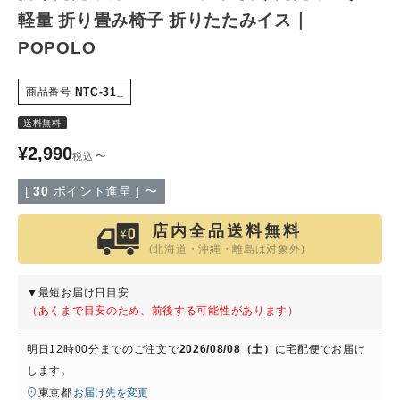
軽量 折り畳み椅子 折りたたみイス｜
特定商取引法について
POPOLO
会社概要
商品番号
NTC-31_
送料無料
よくある質問
¥
2,990
〜
税込
大口注文窓口
[
30
ポイント進呈 ]
〜
お問い合わせ
店内全品送料無料
(北海道・沖縄・離島は対象外)
▼最短お届け日目安
（あくまで目安のため、前後する可能性があります）
明日
12時00分
までのご注文で
2026/08/08（土）
に
宅配便
でお届け
します。
東京都
お届け先を変更