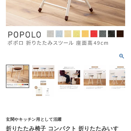
schedule
ACCOUNT MENU
ようこそ ゲスト 様
meeting_room
person
ログイン
会員登録
カテゴリーから選ぶ
シーンから選ぶ
テイストから選ぶ
コンテンツ
ご利用ガイド
玄関やキッチン用として活躍
折りたたみ椅子 コンパクト 折りたたみいす
プライバシーポリシー