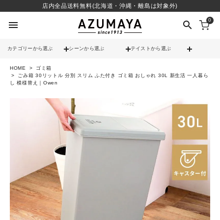
店内全品送料無料(北海道・沖縄・離島は対象外)
0
menu
search
カテゴリーから選ぶ
シーンから選ぶ
テイストから選ぶ
HOME
ゴミ箱
check
送料無料
ごみ箱 30リットル 分別 スリム ふた付き ゴミ箱 おしゃれ 30L 新生活 一人暮ら
し 模様替え｜Owen
check
12時までのご注文で当日出荷
※営業日(平日)に限る
search
contact_support
よくある質問
call
052-241-3103