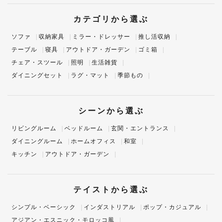
カテゴリから選ぶ
ソファ
収納家具
ミラー・ドレッサー
推し活収納
テーブル
寝具
アウトドア・ガーデン
ゴミ箱
チェア・スツール
照明
生活雑貨
ダイニングセット
ラグ・マット
季節もの
シーンから選ぶ
リビングルーム
ベッドルーム
玄関・エントランス
ダイニングルーム
ホームオフィス
和室
キッチン
アウトドア・ガーデン
テイストから選ぶ
シンプル・ベーシック
インダストリアル
ポップ・カジュアル
アジアン・エスニック・モロッコ風