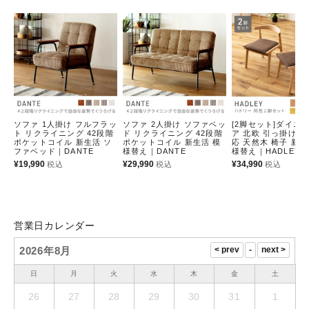
ソファ 1人掛け フルフラッ
ソファ 2人掛け ソファベッ
[2脚セット]ダイニ
ト リクライニング 42段階
ド リクライニング 42段階
ア 北欧 引っ掛け 
ポケットコイル 新生活 ソ
ポケットコイル 新生活 模
応 天然木 椅子 新生
ファベッド｜DANTE
様替え｜DANTE
様替え｜HADLEY
¥
19,990
¥
29,990
¥
34,990
税込
税込
税込
営業日カレンダー
2026年8月
日
月
火
水
木
金
土
26
27
28
29
30
31
1