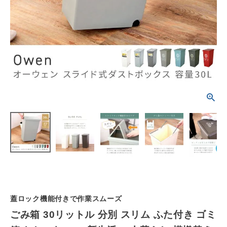
schedule
ACCOUNT MENU
ようこそ ゲスト 様
meeting_room
person
ログイン
会員登録
カテゴリーから選ぶ
シーンから選ぶ
テイストから選ぶ
コンテンツ
蓋ロック機能付きで作業スムーズ
ご利用ガイド
ごみ箱 30リットル 分別 スリム ふた付き ゴミ
プライバシーポリシー