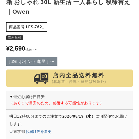
箱 おしゃれ 30L 新生活 一人暮らし 模様替え
｜Owen
特定商取引法について
商品番号
LFS-762_
会社概要
送料無料
よくある質問
¥
2,590
〜
税込
[
26
ポイント進呈 ]
〜
大口注文窓口
店内全品送料無料
お問い合わせ
(北海道・沖縄・離島は対象外)
▼最短お届け日目安
（あくまで目安のため、前後する可能性があります）
明日
12時00分
までのご注文で
2026/08/19（水）
に
宅配便
でお届け
します。
東京都
お届け先を変更