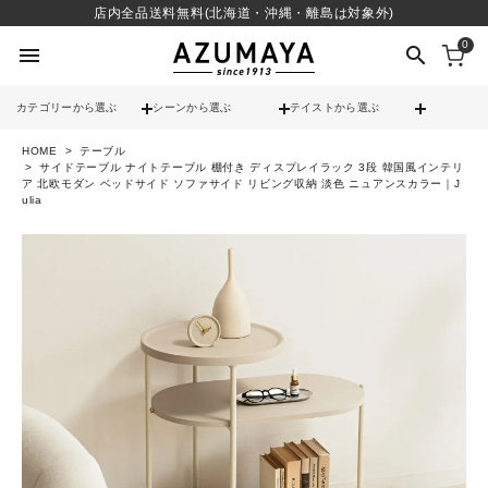
店内全品送料無料(北海道・沖縄・離島は対象外)
0
menu
search
カテゴリーから選ぶ
シーンから選ぶ
テイストから選ぶ
HOME
テーブル
check
送料無料
サイドテーブル ナイトテーブル 棚付き ディスプレイラック 3段 韓国風インテリ
ア 北欧モダン ベッドサイド ソファサイド リビング収納 淡色 ニュアンスカラー｜J
ulia
check
12時までのご注文で当日出荷
※営業日(平日)に限る
search
contact_support
よくある質問
call
052-241-3103