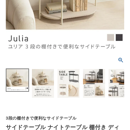
schedule
ACCOUNT MENU
ようこそ ゲスト 様
meeting_room
person
ログイン
会員登録
カテゴリーから選ぶ
シーンから選ぶ
テイストから選ぶ
コンテンツ
ご利用ガイド
3段の棚付きで便利なサイドテーブル
サイドテーブル ナイトテーブル 棚付き ディ
プライバシーポリシー