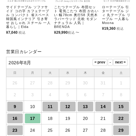
サイドテーブル ソファサ
こたつテーブル 布団セッ
ローテーブル 引き戸
イド コの字 カフェテーブ
ト 電気こたつ 布団 かわい
ターテーブル ジャ
ル コンパクト 省スペース
い 幅78cm 奥行58 天然木
ィ 丸テーブル リビ
韓国風インテリア 引き寄
ラバーウッド 北欧 モダン
ーブル 一人暮らし
せ おしゃれ スチール 一人
ナチュラル 人気｜
Moona
暮らし｜Elda
BRENDA
¥
19,360
税込
¥
7,040
¥
29,990
〜
税込
税込
営業日カレンダー
2026年8月
日
月
火
水
木
金
土
26
27
28
29
30
31
1
2
3
4
5
6
7
8
9
10
11
12
13
14
15
16
17
18
19
20
21
22
23
24
25
26
27
28
29