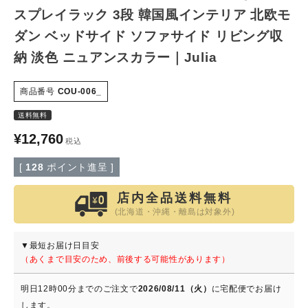
スプレイラック 3段 韓国風インテリア 北欧モ
特定商取引法について
ダン ベッドサイド ソファサイド リビング収
納 淡色 ニュアンスカラー｜Julia
会社概要
商品番号
COU-006_
よくある質問
送料無料
¥
12,760
大口注文窓口
税込
[
128
ポイント進呈 ]
お問い合わせ
店内全品送料無料
(北海道・沖縄・離島は対象外)
▼最短お届け日目安
（あくまで目安のため、前後する可能性があります）
明日
12時00分
までのご注文で
2026/08/11（火）
に
宅配便
でお届け
します。