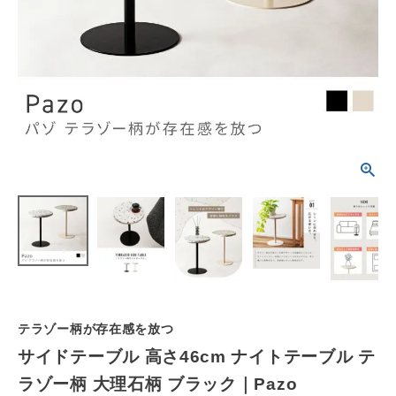
schedule
ACCOUNT MENU
ようこそ ゲスト 様
meeting_room
person
ログイン
会員登録
カテゴリーから選ぶ
シーンから選ぶ
テイストから選ぶ
コンテンツ
テラゾー柄が存在感を放つ
ご利用ガイド
サイドテーブル 高さ46cm ナイトテーブル テ
ラゾー柄 大理石柄 ブラック｜Pazo
プライバシーポリシー