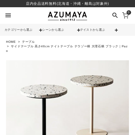
店内全品送料無料(北海道・沖縄・離島は対象外)
0
menu
search
カテゴリーから選ぶ
シーンから選ぶ
テイストから選ぶ
HOME
テーブル
check
送料無料
サイドテーブル 高さ46cm ナイトテーブル テラゾー柄 大理石柄 ブラック｜Paz
o
check
12時までのご注文で当日出荷
※営業日(平日)に限る
search
contact_support
よくある質問
call
052-241-3103