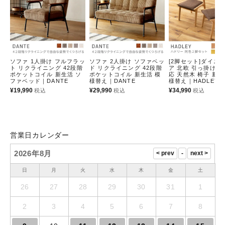
ソファ 1人掛け フルフラッ
ソファ 2人掛け ソファベッ
[2脚セット]ダイニ
ト リクライニング 42段階
ド リクライニング 42段階
ア 北欧 引っ掛け 
ポケットコイル 新生活 ソ
ポケットコイル 新生活 模
応 天然木 椅子 新生
ファベッド｜DANTE
様替え｜DANTE
様替え｜HADLEY
¥
19,990
¥
29,990
¥
34,990
税込
税込
税込
営業日カレンダー
2026年8月
日
月
火
水
木
金
土
26
27
28
29
30
31
1
2
3
4
5
6
7
8