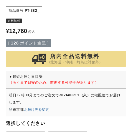
商品番号
PT-382_
特定商取引法について
送料無料
会社概要
¥
12,760
税込
[
128
ポイント進呈 ]
よくある質問
店内全品送料無料
大口注文窓口
(北海道・沖縄・離島は対象外)
お問い合わせ
▼最短お届け日目安
（あくまで目安のため、前後する可能性があります）
明日
12時00分
までのご注文で
2026/08/11（火）
に
宅配便
でお届け
します。
東京都
お届け先を変更
選択してください