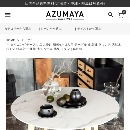
店内全品送料無料(北海道・沖縄・離島は対象外)
0
menu
search
カテゴリーから選ぶ
シーンから選ぶ
テイストから選ぶ
HOME
テーブル
check
送料無料
ダイニングテーブル 二人掛け 幅90cm 2人用 テーブル 食卓机 ラウンド 天然木
パイン 組み立て 軽量 省スペース 北欧 モダン｜Katrin
check
12時までのご注文で当日出荷
※営業日(平日)に限る
search
contact_support
よくある質問
call
052-241-3103