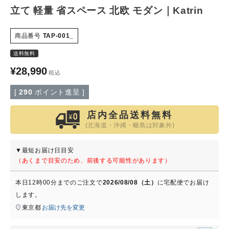
立て 軽量 省スペース 北欧 モダン｜Katrin
特定商取引法について
商品番号
TAP-001_
会社概要
送料無料
¥
28,990
税込
よくある質問
[
290
ポイント進呈 ]
大口注文窓口
店内全品送料無料
(北海道・沖縄・離島は対象外)
お問い合わせ
▼最短お届け日目安
（あくまで目安のため、前後する可能性があります）
本日
12時00分
までのご注文で
2026/08/08（土）
に
宅配便
でお届け
します。
東京都
お届け先を変更