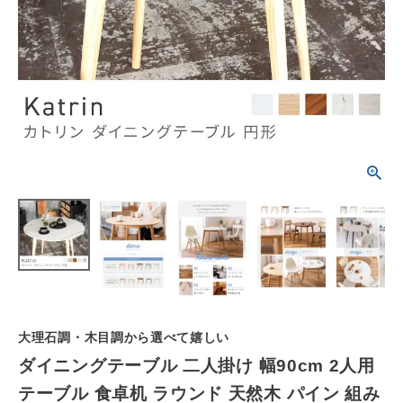
schedule
ACCOUNT MENU
ようこそ ゲスト 様
meeting_room
person
ログイン
会員登録
カテゴリーから選ぶ
シーンから選ぶ
テイストから選ぶ
コンテンツ
大理石調・木目調から選べて嬉しい
ご利用ガイド
ダイニングテーブル 二人掛け 幅90cm 2人用
テーブル 食卓机 ラウンド 天然木 パイン 組み
プライバシーポリシー