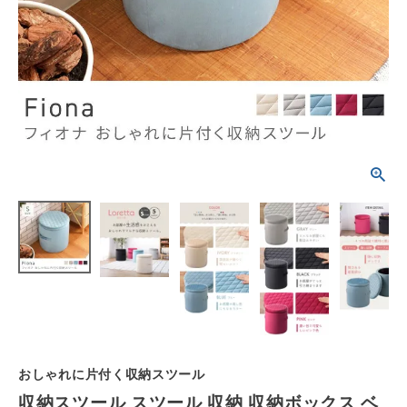
schedule
ACCOUNT MENU
ようこそ ゲスト 様
meeting_room
person
ログイン
会員登録
カテゴリーから選ぶ
シーンから選ぶ
テイストから選ぶ
コンテンツ
ご利用ガイド
おしゃれに片付く収納スツール
収納スツール スツール 収納 収納ボックス ベ
プライバシーポリシー