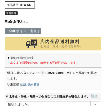
商品番号
RTO-56_
特定商取引法について
送料無料
¥
59,840
税込
会社概要
[
598
ポイント進呈 ]
よくある質問
店内全品送料無料
(北海道・沖縄・離島は対象外)
大口注文窓口
▼最短お届け日目安
お問い合わせ
（あくまで目安のため、前後する可能性があります）
明日
12時00分
までのご注文で
2026/08/08（土）
に
宅配便
でお届け
します。
東京都
お届け先を変更
※北海道・沖縄・離島へのお届けには別途送料が発生します。
(必
須)