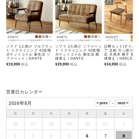
ソファ 1人掛け フルフラッ
ソファ 2人掛け ソファベッ
[2脚セット]ダイニ
ト リクライニング 42段階
ド リクライニング 42段階
ア 北欧 引っ掛け 
ポケットコイル 新生活 ソ
ポケットコイル 新生活 模
応 天然木 椅子 新生
ファベッド｜DANTE
様替え｜DANTE
様替え｜HADLEY
¥
19,990
¥
29,990
¥
34,990
税込
税込
税込
営業日カレンダー
2026年8月
日
月
火
水
木
金
土
26
27
28
29
30
31
1
2
3
4
5
6
7
8