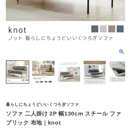
schedule
ACCOUNT MENU
ようこそ ゲスト 様
meeting_room
person
ログイン
会員登録
カテゴリーから選ぶ
シーンから選ぶ
テイストから選ぶ
コンテンツ
暮らしにちょうどいいくつろぎソファ
ソファ 二人掛け 2P 幅130cm スチール ファ
ご利用ガイド
ブリック 布地｜knot
プライバシーポリシー