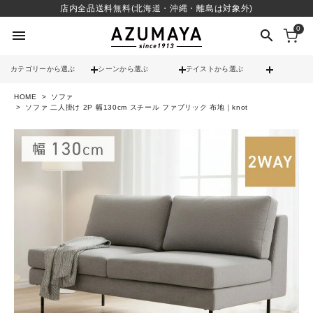
店内全品送料無料(北海道・沖縄・離島は対象外)
0
menu
search
カテゴリーから選ぶ
シーンから選ぶ
テイストから選ぶ
HOME
ソファ
check
送料無料
ソファ 二人掛け 2P 幅130cm スチール ファブリック 布地｜knot
check
12時までのご注文で当日出荷
※営業日(平日)に限る
search
contact_support
よくある質問
call
052-241-3103