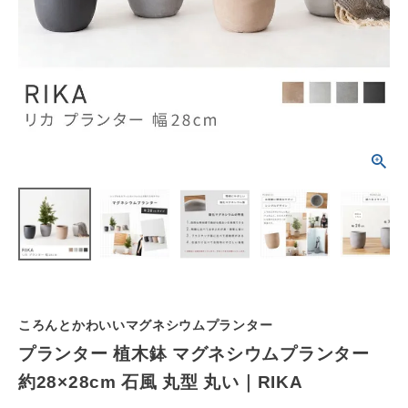
schedule
ACCOUNT MENU
ようこそ ゲスト 様
meeting_room
person
ログイン
会員登録
カテゴリーから選ぶ
シーンから選ぶ
テイストから選ぶ
コンテンツ
ころんとかわいいマグネシウムプランター
プランター 植木鉢 マグネシウムプランター
ご利用ガイド
約28×28cm 石風 丸型 丸い｜RIKA
プライバシーポリシー