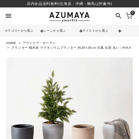
店内全品送料無料(北海道・沖縄・離島は対象外)
0
menu
search
カテゴリーから選ぶ
シーンから選ぶ
テイストから選ぶ
HOME
アウトドア・ガーデン
check
送料無料
プランター 植木鉢 マグネシウムプランター 約28×28cm 石風 丸型 丸い｜RIKA
check
12時までのご注文で当日出荷
※営業日(平日)に限る
search
contact_support
よくある質問
call
052-241-3103