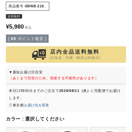
商品番号
GRNB-210_
特定商取引法について
送料無料
¥
5,980
税込
会社概要
[
60
ポイント進呈 ]
よくある質問
店内全品送料無料
(北海道・沖縄・離島は対象外)
大口注文窓口
▼最短お届け日目安
お問い合わせ
（あくまで目安のため、前後する可能性があります）
本日
12時00分
までのご注文で
2026/08/11（火）
に
宅配便
でお届け
します。
東京都
お届け先を変更
カラー
選択してください