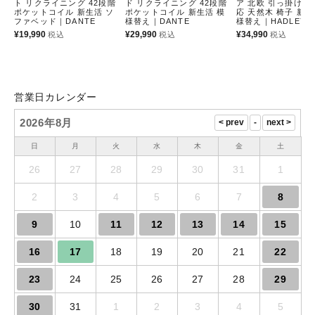
ト リクライニング 42段階
ド リクライニング 42段階
ア 北欧 引っ掛け 
ポケットコイル 新生活 ソ
ポケットコイル 新生活 模
応 天然木 椅子 新生
ファベッド｜DANTE
様替え｜DANTE
様替え｜HADLEY
¥
19,990
¥
29,990
¥
34,990
税込
税込
税込
営業日カレンダー
2026年8月
日
月
火
水
木
金
土
26
27
28
29
30
31
1
2
3
4
5
6
7
8
9
10
11
12
13
14
15
16
17
18
19
20
21
22
23
24
25
26
27
28
29
30
31
1
2
3
4
5