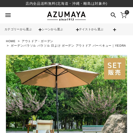
店内全品送料無料(北海道・沖縄・離島は対象外)
0
menu
search
カテゴリーから選ぶ
シーンから選ぶ
テイストから選ぶ
HOME
アウトドア・ガーデン
check
送料無料
ガーデンパラソル パラソル 日よけ ガーデン アウトドア バーベキュー｜YEDRA
check
12時までのご注文で当日出荷
※営業日(平日)に限る
search
contact_support
よくある質問
call
052-241-3103