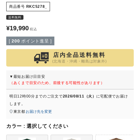
商品番号
RKC5278_
特定商取引法について
送料無料
¥
19,990
税込
会社概要
[
200
ポイント進呈 ]
よくある質問
店内全品送料無料
(北海道・沖縄・離島は対象外)
大口注文窓口
▼最短お届け日目安
お問い合わせ
（あくまで目安のため、前後する可能性があります）
明日
12時00分
までのご注文で
2026/08/11（火）
に
宅配便
でお届け
します。
東京都
お届け先を変更
カラー
選択してください