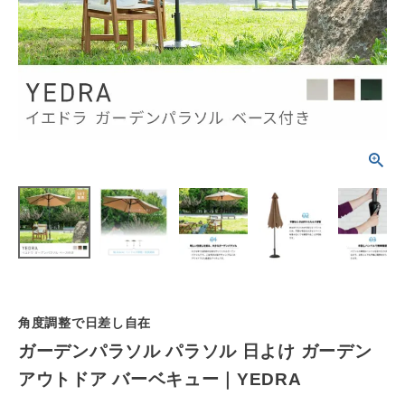
schedule
ACCOUNT MENU
ようこそ ゲスト 様
meeting_room
person
ログイン
会員登録
カテゴリーから選ぶ
シーンから選ぶ
テイストから選ぶ
コンテンツ
角度調整で日差し自在
ガーデンパラソル パラソル 日よけ ガーデン
ご利用ガイド
アウトドア バーベキュー｜YEDRA
プライバシーポリシー