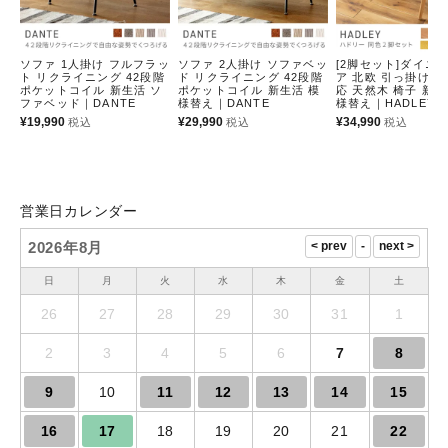
ソファ 1人掛け フルフラッ
ソファ 2人掛け ソファベッ
[2脚セット]ダイニ
ト リクライニング 42段階
ド リクライニング 42段階
ア 北欧 引っ掛け 
ポケットコイル 新生活 ソ
ポケットコイル 新生活 模
応 天然木 椅子 新生
ファベッド｜DANTE
様替え｜DANTE
様替え｜HADLEY
¥
19,990
¥
29,990
¥
34,990
税込
税込
税込
営業日カレンダー
2026年8月
日
月
火
水
木
金
土
26
27
28
29
30
31
1
2
3
4
5
6
7
8
9
10
11
12
13
14
15
16
17
18
19
20
21
22