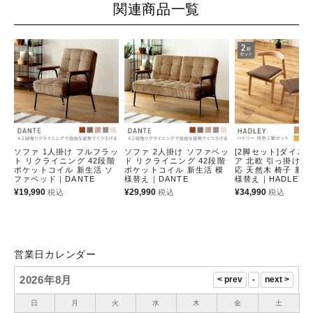
関連商品一覧
ソファ 1人掛け フルフラッ
ソファ 2人掛け ソファベッ
[2脚セット]ダイニ
ト リクライニング 42段階
ド リクライニング 42段階
ア 北欧 引っ掛け 
ポケットコイル 新生活 ソ
ポケットコイル 新生活 模
応 天然木 椅子 新生
ファベッド｜DANTE
様替え｜DANTE
様替え｜HADLEY
¥
19,990
¥
29,990
¥
34,990
税込
税込
税込
営業日カレンダー
2026年8月
日
月
火
水
木
金
土