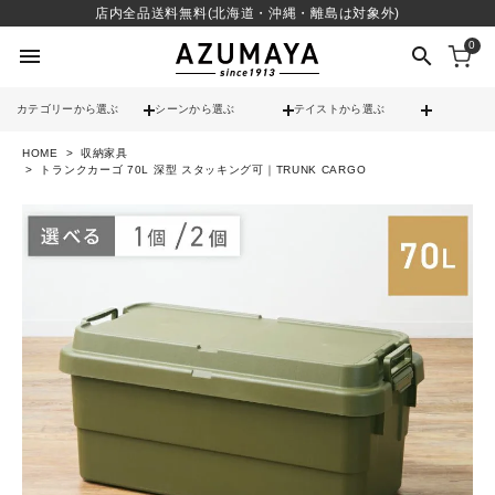
店内全品送料無料(北海道・沖縄・離島は対象外)
0
menu
search
カテゴリーから選ぶ
シーンから選ぶ
テイストから選ぶ
HOME
収納家具
check
送料無料
トランクカーゴ 70L 深型 スタッキング可｜TRUNK CARGO
check
12時までのご注文で当日出荷
※営業日(平日)に限る
search
contact_support
よくある質問
call
052-241-3103