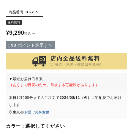
商品番号
TC-70S_
特定商取引法について
送料無料
会社概要
¥
9,290
〜
税込
よくある質問
[
93
ポイント進呈 ]
〜
店内全品送料無料
大口注文窓口
(北海道・沖縄・離島は対象外)
お問い合わせ
▼最短お届け日目安
（あくまで目安のため、前後する可能性があります）
本日
12時00分
までのご注文で
2026/08/11（火）
に
宅配便
でお届け
します。
東京都
お届け先を変更
カラー
選択してください