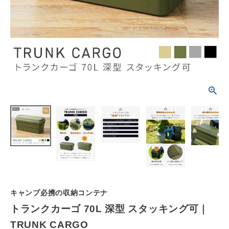
schedule
ACCOUNT MENU
ようこそ ゲスト 様
meeting_room
person
ログイン
会員登録
カテゴリーから選ぶ
シーンから選ぶ
テイストから選ぶ
コンテンツ
キャンプ必携の収納コンテナ
ご利用ガイド
トランクカーゴ 70L 深型 スタッキング可｜
TRUNK CARGO
プライバシーポリシー