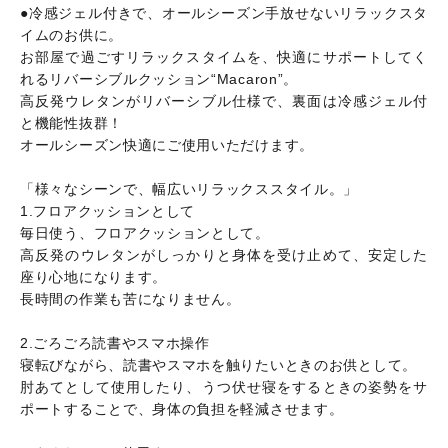
●冷感ジェル付きで、オールシーズン手放せないリラックスタ
イムのお供に。
お部屋で過ごすリラックスタイムを、快適にサポートしてく
れるリバーシブルクッション“Macaron”。
高反発ウレタンがリバーシブル仕様で、裏面は冷感ジェル付
と機能性抜群！
オールシーズン快適にご使用いただけます。
「様々なシーンで、幅広いリラックススタイル。」
1.フロアクッションとして
毎日使う、フロアクッションとして。
高反発のウレタンがしっかりと身体を受け止めて、安定した
座り心地になります。
長時間の作業も苦になりません。
2.ごろごろ読書やスマホ操作
寝転びながら、読書やスマホを触りたいときのお供として。
肘あてとして使用したり、うつ伏せ寝をするときの姿勢をサ
ポートすることで、身体の負担を軽減させます。