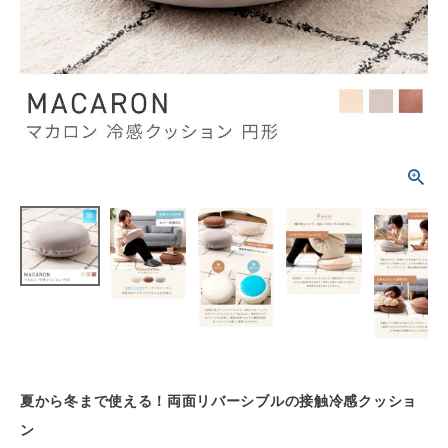
schedule
ACCOUNT MENU
ようこそ ゲスト 様
meeting_room
person
ログイン
会員登録
カテゴリーから選ぶ
シーンから選ぶ
テイストから選ぶ
コンテンツ
ご利用ガイド
夏から冬まで使える！両面リバーシブルの接触冷感クッショ
ン
プライバシーポリシー