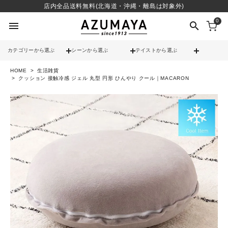
店内全品送料無料(北海道・沖縄・離島は対象外)
0
menu
search
カテゴリーから選ぶ
シーンから選ぶ
テイストから選ぶ
HOME
生活雑貨
check
送料無料
クッション 接触冷感 ジェル 丸型 円形 ひんやり クール｜MACARON
check
12時までのご注文で当日出荷
※営業日(平日)に限る
search
contact_support
よくある質問
call
052-241-3103