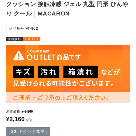
クッション 接触冷感 ジェル 丸型 円形 ひんや
り クール｜MACARON
特定商取引法について
商品番号
FT-902_
会社概要
送料無料
OUTLET
よくある質問
大口注文窓口
お問い合わせ
通常価格
¥
6,160
¥
2,160
税込
[
22
ポイント進呈 ]