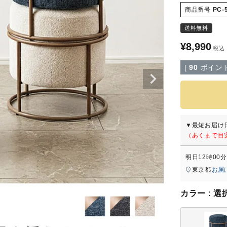
商品番号
PC-
収納家具
ダイニングセット
送料無料
フ
¥
8,990
税込
ト・キャビネット
2人掛け
[
90
ポイント
台
4人掛け
ーラック
ラグ・マット
ックス
▼最短お届け
り・パーテーション
ラグ
（あくまで目
マット
明日
12時00分
照明
東京都
お届
ミラー・ドレッサ
ライト
カラー
選
明
ミラー
ドライト
ドレッサー