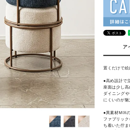
ア
置くだけで絵
●高め設計で
座面は少し高
ダイニングや
にくいのが魅
●異素材MI
ファブリック
ち着いた佇ま