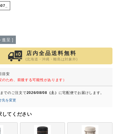
507_
こたつテーブル
こたつ布団
あったかアイテム
ひんやりアイテム
進呈 ]
店内全品送料無料
(北海道・沖縄・離島は対象外)
ゴミ箱
日目安
安のため、前後する可能性があります）
推し活収納
までのご注文で
2026/08/08（土）
に
宅配便
でお届けします。
け先を変更
ー
択してください
アウトレット