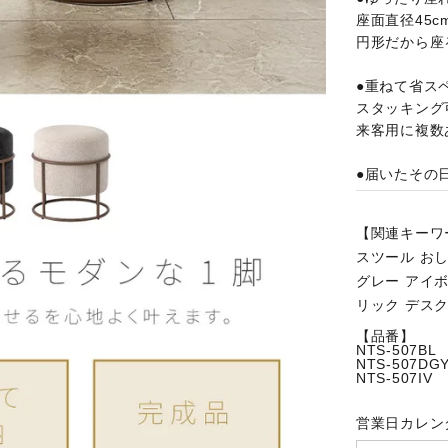
座面直径45
円形だから座
●重ねて省ス
スタッキング
来客用に複数
●届いたその
【関連キーワ
スツール おし
グレー アイボ
リック デスク
【品番】
NTS-507BL
NTS-507DG
NTS-507IV
営業日カレン