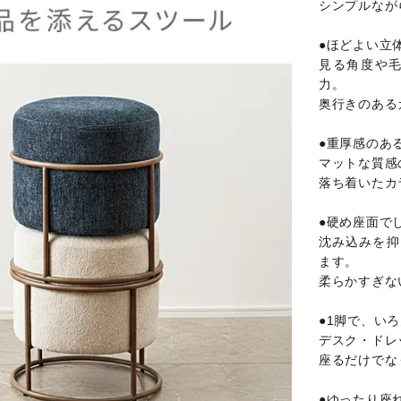
シンプルなが
●ほどよい立
見る角度や
力。
奥行きのある
●重厚感のあ
マットな質感
落ち着いたカ
●硬め座面で
沈み込みを抑
ます。
柔らかすぎな
●1脚で、い
デスク・ドレ
座るだけでな
●ゆったり座