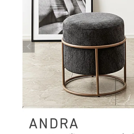
ACCOUNT MENU
ようこそ ゲスト 様
テーブル
シェル
meeting_room
person
ログイン
会員登録
センターテーブル
チェス
ダイニングテーブル
テレビ
カテゴリーから選ぶ
サイドテーブル
ワゴン
デスク・コンソール
ハンガ
シーンから選ぶ
丸テーブル
収納ボ
テイストから選ぶ
間仕切
チェア・スツール
コンテンツ
ダイニングチェア
ご利用ガイド
スツール
デスク
プライバシーポリシー
座椅子
天井照
ベンチ
スタン