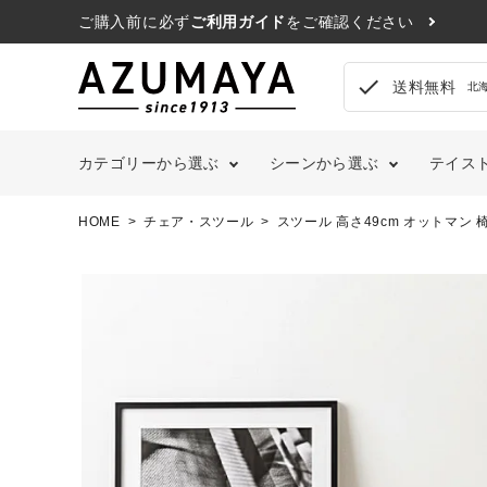
ご購入前に必ず
ご利用ガイド
をご確認ください
check
送料無料
北
カテゴリーから選ぶ
シーンから選ぶ
テイス
HOME
チェア・スツール
スツール 高さ49cm オットマン 
search
リビングルーム
シ
ソファ
ホームオフィス
レ
contact_support
よくある質問
1人掛けソファ
フレー
ク
風
2人掛けソファ
布団・
3人掛けソファ
枕・枕
カウチソファ
マット
call
052-241-3103
オットマン
ベッド
schedule
ソファベッド