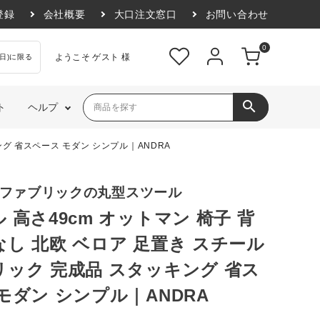
登録
会社概要
大口注文窓口
お問い合わせ
0
ようこそ ゲスト 様
日)に限る
search
ト
ヘルプ
ング 省スペース モダン シンプル｜ANDRA
アウトドア・ガーデ
モダン
ベッドルーム
インダストリアル
ン
トランス
ポップ・カジュアル
和室
エレガント
×ファブリックの丸型スツール
アウトドア
韓国風インテリア
北欧風インテリア
 高さ49cm オットマン 椅子 背
ガーデン・エクステリア
し 北欧 ベロア 足置き スチール
フェイクグリーン
プランター・鉢カバー
ック 完成品 スタッキング 省ス
モダン シンプル｜ANDRA
季節もの