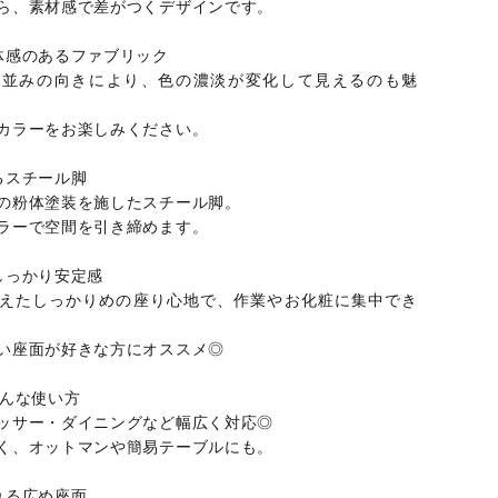
ら、素材感で差がつくデザインです。
体感のあるファブリック
毛並みの向きにより、色の濃淡が変化して見えるのも魅
カラーをお楽しみください。
るスチール脚
の粉体塗装を施したスチール脚。
ラーで空間を引き締めます。
しっかり安定感
えたしっかりめの座り心地で、作業やお化粧に集中でき
い座面が好きな方にオススメ◎
ろんな使い方
ッサー・ダイニングなど幅広く対応◎
く、オットマンや簡易テーブルにも。
れる広め座面