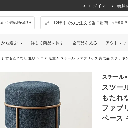
ログイン
会員
check
12時までのご注文で当日出荷
海道・沖縄離島地域以外
※営業日(平
トから選ぶ
詳しく商品を探す
全商品を見る
アウトレッ
椅子 背もたれなし 北欧 ベロア 足置き スチール ファブリック 完成品 スタッキ
ンプル・ベーシック
ダイニングルーム
ナチュラル
キッチン
寝具
生活雑貨
トロ・センチュリー
アウトドア・ガーデン
カントリー風
玄関・エン
スチール
ム＋マットレスセット
ペット用品
ラシック・アンティーク
アジアン・エスニック・モ
スツール
ロッコ風
サポートアイテム
フラワーベース
もたれな
カバー
傘立て
レス
踏み台
ファブリ
フレーム
インテリア雑貨
ペース 
クッション・ブランケット