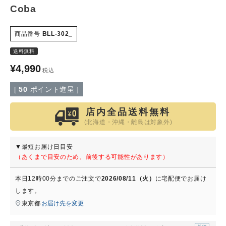
Coba
特定商取引法について
商品番号
BLL-302_
会社概要
送料無料
¥
4,990
税込
よくある質問
[
50
ポイント進呈 ]
大口注文窓口
店内全品送料無料
(北海道・沖縄・離島は対象外)
お問い合わせ
▼最短お届け日目安
（あくまで目安のため、前後する可能性があります）
本日
12時00分
までのご注文で
2026/08/11（火）
に
宅配便
でお届け
します。
東京都
お届け先を変更