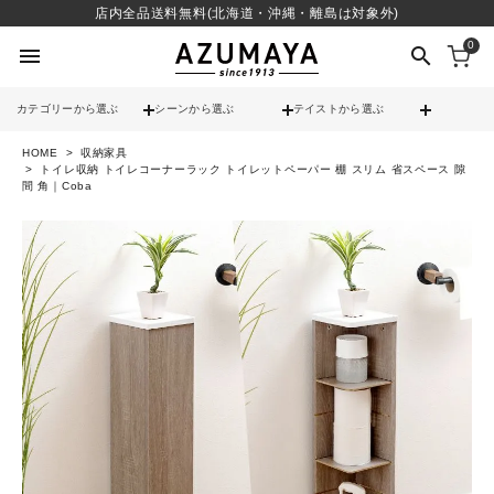
店内全品送料無料(北海道・沖縄・離島は対象外)
0
menu
search
カテゴリーから選ぶ
シーンから選ぶ
テイストから選ぶ
HOME
収納家具
check
送料無料
トイレ収納 トイレコーナーラック トイレットペーパー 棚 スリム 省スペース 隙
間 角｜Coba
check
12時までのご注文で当日出荷
※営業日(平日)に限る
search
contact_support
よくある質問
call
052-241-3103