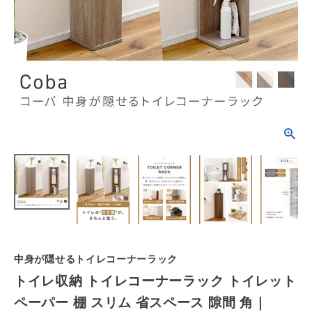
schedule
ACCOUNT MENU
ようこそ ゲスト 様
meeting_room
person
ログイン
会員登録
カテゴリーから選ぶ
シーンから選ぶ
テイストから選ぶ
コンテンツ
中身が隠せるトイレコーナーラック
ご利用ガイド
トイレ収納 トイレコーナーラック トイレット
ペーパー 棚 スリム 省スペース 隙間 角｜
プライバシーポリシー