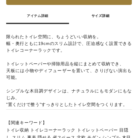
アイテム詳細
サイズ詳細
限られたトイレ空間に、ちょうどいい収納を。
幅・奥行ともに19cmのスリム設計で、圧迫感なく設置できる
トイレコーナーラックです。
トイレットペーパーや掃除用品を縦にまとめて収納でき、
天板には小物やディフューザーを置いて、さりげない演出も
可能。
シンプルな木目調デザインは、ナチュラルにもモダンにもな
じみ、
"置くだけで整う"すっきりとしたトイレ空間をつくります。
【関連キーワード】
トイレ収納 トイレコーナーラック トイレットペーパー 目隠
し スリム 裏表 隠せる 省スペース 北欧 モダン シンプル 木目