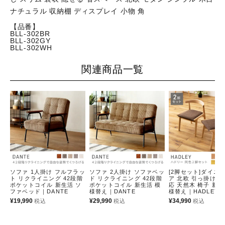
ナチュラル 収納棚 ディスプレイ 小物 角
【品番】
BLL-302BR
BLL-302GY
BLL-302WH
関連商品一覧
ソファ 1人掛け フルフラッ
ソファ 2人掛け ソファベッ
[2脚セット]ダイニ
ト リクライニング 42段階
ド リクライニング 42段階
ア 北欧 引っ掛け 
ポケットコイル 新生活 ソ
ポケットコイル 新生活 模
応 天然木 椅子 新生
ファベッド｜DANTE
様替え｜DANTE
様替え｜HADLEY
¥
19,990
¥
29,990
¥
34,990
税込
税込
税込