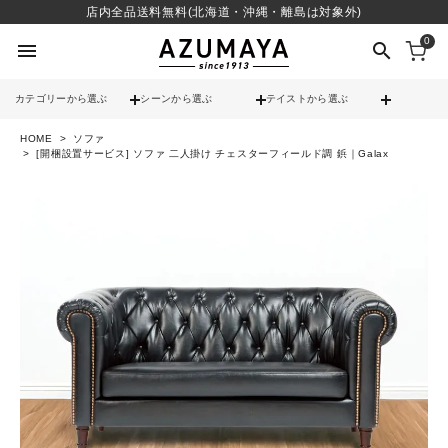
店内全品送料無料(北海道・沖縄・離島は対象外)
0
menu
search
カテゴリーから選ぶ
シーンから選ぶ
テイストから選ぶ
HOME
ソファ
check
送料無料
[開梱設置サービス] ソファ 二人掛け チェスターフィールド調 鋲｜Galax
check
12時までのご注文で当日出荷
※営業日(平日)に限る
search
contact_support
よくある質問
call
052-241-3103