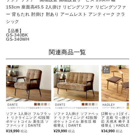
153cm 座面高45.5 2人掛け リビングソファ リビングソファ
ー 背もたれ 肘掛け 肘あり アームレスト アンティーク クラ
シック
【品番】
GS-340BK
GS-340WH
関連商品一覧
ソファ 1人掛け フルフラッ
ソファ 2人掛け ソファベッ
[2脚セット]ダイニ
ト リクライニング 42段階
ド リクライニング 42段階
ア 北欧 引っ掛け 
ポケットコイル 新生活 ソ
ポケットコイル 新生活 模
応 天然木 椅子 新生
ファベッド｜DANTE
様替え｜DANTE
様替え｜HADLEY
¥
19,990
¥
29,990
¥
34,990
税込
税込
税込