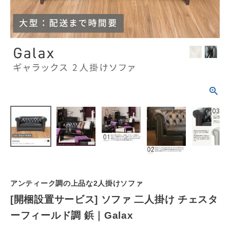
schedule
ACCOUNT MENU
ようこそ ゲスト 様
meeting_room
person
ログイン
会員登録
カテゴリーから選ぶ
シーンから選ぶ
テイストから選ぶ
コンテンツ
アンティーク調の上品な2人掛けソファ
[開梱設置サービス] ソファ 二人掛け チェスタ
ご利用ガイド
ーフィールド調 鋲｜Galax
プライバシーポリシー