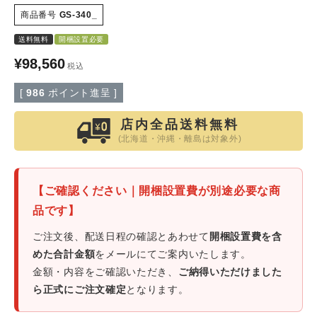
商品番号
GS-340_
特定商取引法について
送料無料
開梱設置必要
¥
98,560
税込
会社概要
[
986
ポイント進呈 ]
よくある質問
店内全品送料無料
(北海道・沖縄・離島は対象外)
大口注文窓口
お問い合わせ
【ご確認ください｜開梱設置費が別途必要な商
品です】
ご注文後、配送日程の確認とあわせて
開梱設置費を含
めた合計金額
をメールにてご案内いたします。
金額・内容をご確認いただき、
ご納得いただけました
ら正式にご注文確定
となります。