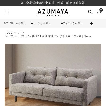
店内全品送料無料(北海道・沖縄・離島は対象外)
0
menu
search
カテゴリーから選ぶ
シーンから選ぶ
テイストから選ぶ
HOME
ソファ
check
送料無料
ソファー ソファ 3人掛け 3P 生地 布地 三人がけ 北欧 カフェ風｜Nyssa
check
12時までのご注文で当日出荷
※営業日(平日)に限る
search
contact_support
よくある質問
call
052-241-3103