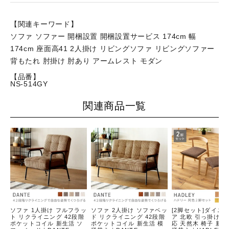
【関連キーワード】
ソファ ソファー 開梱設置 開梱設置サービス 174cm 幅
174cm 座面高41 2人掛け リビングソファ リビングソファー
背もたれ 肘掛け 肘あり アームレスト モダン
【品番】
NS-514GY
関連商品一覧
ソファ 1人掛け フルフラッ
ソファ 2人掛け ソファベッ
[2脚セット]ダイニ
ト リクライニング 42段階
ド リクライニング 42段階
ア 北欧 引っ掛け 
ポケットコイル 新生活 ソ
ポケットコイル 新生活 模
応 天然木 椅子 新生