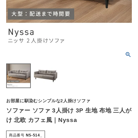
schedule
ACCOUNT MENU
ようこそ ゲスト 様
meeting_room
person
ログイン
会員登録
カテゴリーから選ぶ
シーンから選ぶ
テイストから選ぶ
お部屋に馴染むシンプルな2人掛けソファ
コンテンツ
ソファー ソファ 3人掛け 3P 生地 布地 三人が
け 北欧 カフェ風｜Nyssa
ご利用ガイド
商品番号
NS-514_
プライバシーポリシー