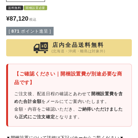
送料無料
開梱設置必要
特定商取引法について
¥
87,120
税込
会社概要
[
871
ポイント進呈 ]
店内全品送料無料
よくある質問
(北海道・沖縄・離島は対象外)
大口注文窓口
【ご確認ください｜開梱設置費が別途必要な商
お問い合わせ
品です】
ご注文後、配送日程の確認とあわせて
開梱設置費を含
めた合計金額
をメールにてご案内いたします。
金額・内容をご確認いただき、
ご納得いただけました
ら正式にご注文確定
となります。
▼開梱設置について詳細は下記バナーからご覧ください▼