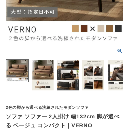
schedule
ACCOUNT MENU
ようこそ ゲスト 様
meeting_room
person
ログイン
会員登録
カテゴリーから選ぶ
シーンから選ぶ
テイストから選ぶ
コンテンツ
2色の脚から選べる洗練されたモダンソファ
ご利用ガイド
ソファ ソファー 2人掛け 幅132cm 脚が選べ
る ベージュ コンパクト｜VERNO
プライバシーポリシー