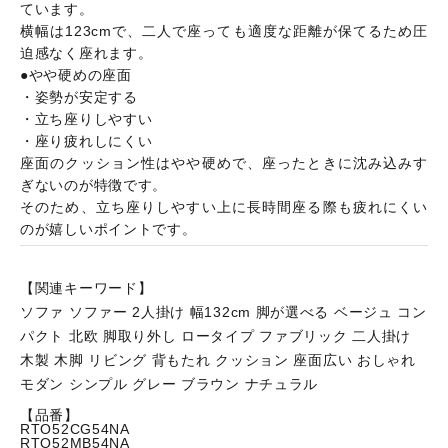
ています。
横幅は123cmで、二人で座っても適度な距離が保てるため圧
迫感なく座れます。
●やや硬めの座面
・姿勢が安定する
・立ち座りしやすい
・座り疲れしにくい
座面のクッション性はやや硬めで、座ったときに沈み込みす
ぎないのが特徴です。
そのため、立ち座りしやすい上に長時間座る際も疲れにくい
のが嬉しいポイントです。
【関連キーワード】
ソファ ソファー 2人掛け 幅132cm 脚が選べる ベージュ コン
パクト 北欧 脚取り外し ロータイプ ファブリック 二人掛け
木製 木脚 リビング 背もたれ クッション 座面広い おしゃれ
モダン シンプル グレー ブラウン ナチュラル
【品番】
RTO52CG54NA
RTO52MB54NA