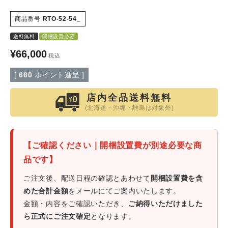
商品番号
RTO-52-54_
特定商取引法について
送料無料
開梱設置必要
会社概要
¥
66,000
税込
[
660
ポイント進呈 ]
よくある質問
店内全品送料無料
大口注文窓口
(北海道・沖縄・離島は対象外)
お問い合わせ
【ご確認ください｜開梱設置費が別途必要な商
品です】
ご注文後、配送日程の確認とあわせて
開梱設置費を含
めた合計金額
をメールにてご案内いたします。
金額・内容をご確認いただき、
ご納得いただけました
ら正式にご注文確定
となります。