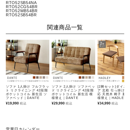
RTO52SB54NA
RTO52CG54BR
RTO52MB54BR
RTO52SB54BR
関連商品一覧
ソファ 1人掛け フルフラッ
ソファ 2人掛け ソファベッ
[2脚セット]ダイニ
ト リクライニング 42段階
ド リクライニング 42段階
ア 北欧 引っ掛け 
ポケットコイル 新生活 ソ
ポケットコイル 新生活 模
応 天然木 椅子 新生
ファベッド｜DANTE
様替え｜DANTE
様替え｜HADLEY
¥
19,990
¥
29,990
¥
34,990
税込
税込
税込
営業日カレンダー