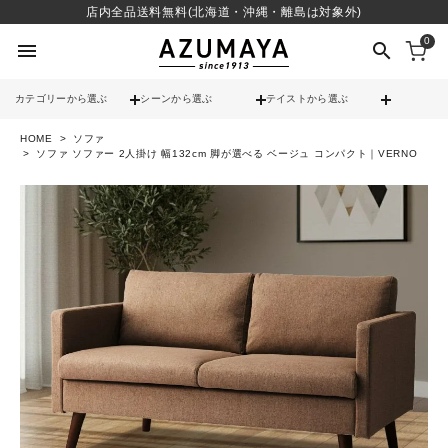
店内全品送料無料(北海道・沖縄・離島は対象外)
0
menu
search
カテゴリーから選ぶ
シーンから選ぶ
テイストから選ぶ
HOME
ソファ
check
送料無料
ソファ ソファー 2人掛け 幅132cm 脚が選べる ベージュ コンパクト｜VERNO
check
12時までのご注文で当日出荷
※営業日(平日)に限る
search
contact_support
よくある質問
call
052-241-3103