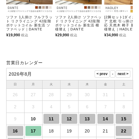
ソファ 1人掛け フルフラッ
ソファ 2人掛け ソファベッ
[2脚セット]ダイニ
ト リクライニング 42段階
ド リクライニング 42段階
ア 北欧 引っ掛け 
ポケットコイル 新生活 ソ
ポケットコイル 新生活 模
応 天然木 椅子 新生
ファベッド｜DANTE
様替え｜DANTE
様替え｜HADLEY
¥
19,990
¥
29,990
¥
34,990
税込
税込
税込
営業日カレンダー
2026年8月
日
月
火
水
木
金
土
26
27
28
29
30
31
1
2
3
4
5
6
7
8
9
10
11
12
13
14
15
16
17
18
19
20
21
22