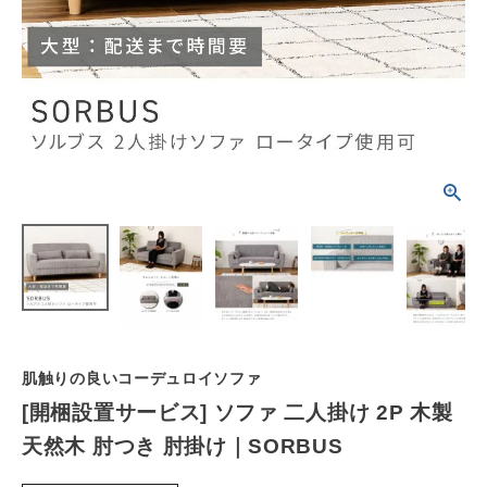
schedule
ACCOUNT MENU
ようこそ ゲスト 様
meeting_room
person
ログイン
会員登録
カテゴリーから選ぶ
シーンから選ぶ
テイストから選ぶ
コンテンツ
肌触りの良いコーデュロイソファ
[開梱設置サービス] ソファ 二人掛け 2P 木製
ご利用ガイド
天然木 肘つき 肘掛け｜SORBUS
プライバシーポリシー