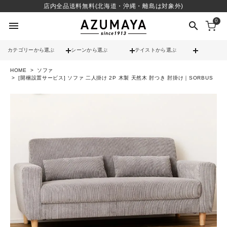
店内全品送料無料(北海道・沖縄・離島は対象外)
0
menu
search
カテゴリーから選ぶ
シーンから選ぶ
テイストから選ぶ
HOME
ソファ
check
送料無料
[開梱設置サービス] ソファ 二人掛け 2P 木製 天然木 肘つき 肘掛け｜SORBUS
check
12時までのご注文で当日出荷
※営業日(平日)に限る
search
contact_support
よくある質問
call
052-241-3103