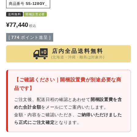
商品番号
SS-128GY_
特定商取引法について
送料無料
開梱設置必要
¥
77,440
税込
会社概要
[
774
ポイント進呈 ]
よくある質問
店内全品送料無料
(北海道・沖縄・離島は対象外)
大口注文窓口
お問い合わせ
【ご確認ください｜開梱設置費が別途必要な商
品です】
ご注文後、配送日程の確認とあわせて
開梱設置費を含
めた合計金額
をメールにてご案内いたします。
金額・内容をご確認いただき、
ご納得いただけました
ら正式にご注文確定
となります。