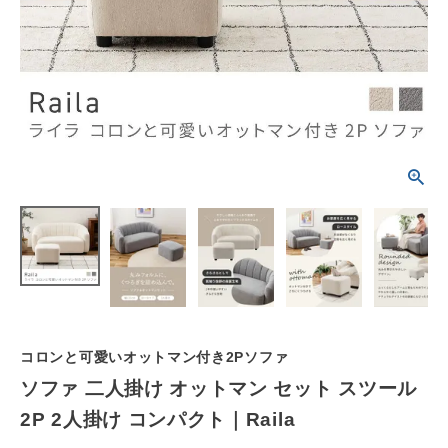
schedule
ACCOUNT MENU
ようこそ ゲスト 様
meeting_room
person
ログイン
会員登録
カテゴリーから選ぶ
シーンから選ぶ
テイストから選ぶ
コンテンツ
コロンと可愛いオットマン付き2Pソファ
ソファ 二人掛け オットマン セット スツール
ご利用ガイド
2P 2人掛け コンパクト｜Raila
プライバシーポリシー