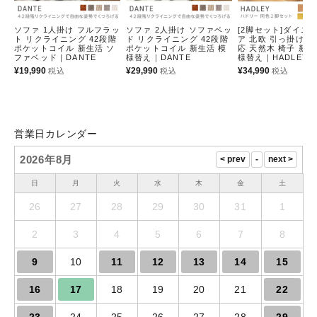
ソファ 1人掛け フルフラッ
ソファ 2人掛け ソファベッ
[2脚セット]ダイニ
ト リクライニング 42段階
ド リクライニング 42段階
ア 北欧 引っ掛け 
ポケットコイル 新生活 ソ
ポケットコイル 新生活 模
応 天然木 椅子 新生
ファベッド｜DANTE
様替え｜DANTE
様替え｜HADLEY
¥
19,990
¥
29,990
¥
34,990
税込
税込
税込
営業日カレンダー
2026年8月
日
月
火
水
木
金
土
26
27
28
29
30
31
1
2
3
4
5
6
7
8
9
10
11
12
13
14
15
16
17
18
19
20
21
22