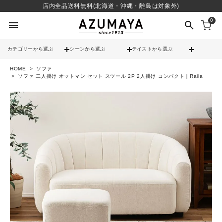
店内全品送料無料(北海道・沖縄・離島は対象外)
0
menu
search
カテゴリーから選ぶ
シーンから選ぶ
テイストから選ぶ
HOME
ソファ
check
送料無料
ソファ 二人掛け オットマン セット スツール 2P 2人掛け コンパクト｜Raila
check
12時までのご注文で当日出荷
※営業日(平日)に限る
search
contact_support
よくある質問
call
052-241-3103