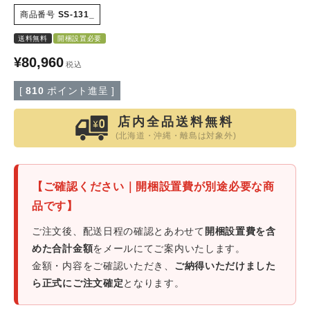
商品番号
SS-131_
特定商取引法について
送料無料
開梱設置必要
¥
80,960
税込
会社概要
[
810
ポイント進呈 ]
よくある質問
店内全品送料無料
(北海道・沖縄・離島は対象外)
大口注文窓口
お問い合わせ
【ご確認ください｜開梱設置費が別途必要な商
品です】
ご注文後、配送日程の確認とあわせて
開梱設置費を含
めた合計金額
をメールにてご案内いたします。
金額・内容をご確認いただき、
ご納得いただけました
ら正式にご注文確定
となります。