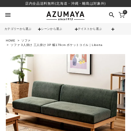
店内全品送料無料(北海道・沖縄・離島は対象外)
0
menu
search
カテゴリーから選ぶ
シーンから選ぶ
テイストから選ぶ
HOME
ソファ
check
送料無料
ソファ 3人掛け 三人掛け 3P 幅179cm ポケットコイル｜Liberta
check
12時までのご注文で当日出荷
※営業日(平日)に限る
search
contact_support
よくある質問
call
052-241-3103