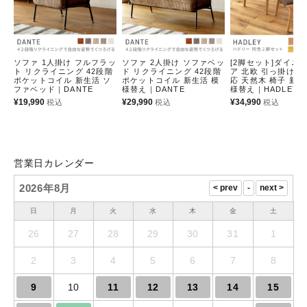
ソファ 1人掛け フルフラッ
ソファ 2人掛け ソファベッ
[2脚セット]ダイニ
ト リクライニング 42段階
ド リクライニング 42段階
ア 北欧 引っ掛け 
ポケットコイル 新生活 ソ
ポケットコイル 新生活 模
応 天然木 椅子 新生
ファベッド｜DANTE
様替え｜DANTE
様替え｜HADLEY
¥
19,990
¥
29,990
¥
34,990
税込
税込
税込
営業日カレンダー
2026年8月
日
月
火
水
木
金
土
26
27
28
29
30
31
1
2
3
4
5
6
7
8
9
10
11
12
13
14
15