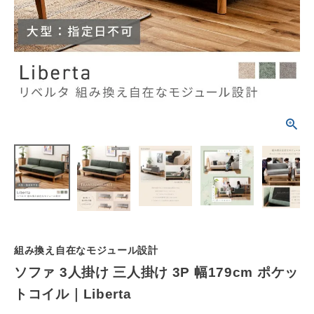
schedule
ACCOUNT MENU
ようこそ ゲスト 様
meeting_room
person
ログイン
会員登録
カテゴリーから選ぶ
シーンから選ぶ
テイストから選ぶ
コンテンツ
組み換え自在なモジュール設計
ソファ 3人掛け 三人掛け 3P 幅179cm ポケッ
ご利用ガイド
トコイル｜Liberta
プライバシーポリシー