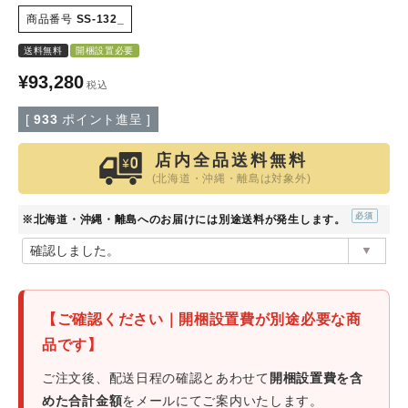
商品番号
SS-132_
特定商取引法について
送料無料
開梱設置必要
¥
93,280
税込
会社概要
[
933
ポイント進呈 ]
よくある質問
店内全品送料無料
(北海道・沖縄・離島は対象外)
大口注文窓口
※北海道・沖縄・離島へのお届けには別途送料が発生します。
お問い合わせ
(必
須)
【ご確認ください｜開梱設置費が別途必要な商
品です】
ご注文後、配送日程の確認とあわせて
開梱設置費を含
めた合計金額
をメールにてご案内いたします。