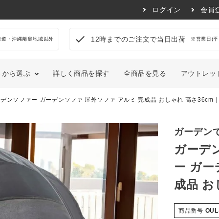
ログイン
会員
check
12時までのご注文で当日出荷
海道・沖縄離島地域以外
※営業日(平
トから選ぶ
詳しく商品を探す
全商品を見る
アウトレッ
ンソファー ガーデンソファ 屋外ソファ アルミ 完成品 おしゃれ 高さ36cm｜
ンプル・ベーシック
ダイニングルーム
ナチュラル
キッチン
寝具
生活雑貨
トロ・センチュリー
アウトドア・ガーデン
カントリー風
玄関・エン
ガーデン
ム＋マットレスセット
ペット用品
ラシック・アンティーク
アジアン・エスニック・モ
ガーデ
ロッコ風
サポートアイテム
フラワーベース
ー ガー
カバー
傘立て
レス
踏み台
成品 お
フレーム
インテリア雑貨
クッション・ブランケット
商品番号
OUL