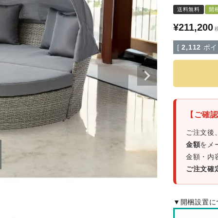
収納家具
送料無料
開
ダイニングセット
¥
211,200
フ
[
2,112
ポイ
ト・キャビネット
2人掛け
台
4人掛け
ーラック
ラグ・マット
ックス
【ご確
り・パーテーション
ラグ
ご注文後
マット
金額
をメ
照明
金額・内
ご注文確
ミラー・ドレッサ
ライト
明
ミラー
▼開梱設置に
ドライト
ドレッサー