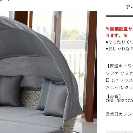
ア
※開梱設置サ
ります。※
●ゆったりく
●おしゃれな
【関連キーワ
ソファ ソフ
日よけ テラス
おしゃれ クッ
【品番】
OUL-002DG
営業日カレン