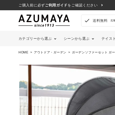
ご購入前に必ず
ご利用ガイド
をご確認ください
check
送料無料
北
カテゴリーから選ぶ
シーンから選ぶ
テイス
HOME
アウトドア・ガーデン
ガーデンソファーセット ガーデ
search
リビングルーム
シ
ソファ
ホームオフィス
レ
contact_support
よくある質問
1人掛けソファ
フレー
ク
風
2人掛けソファ
布団・
3人掛けソファ
枕・枕
カウチソファ
マット
call
052-241-3103
オットマン
ベッド
schedule
ソファベッド