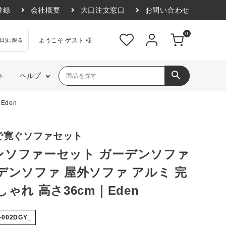
登録
会社概要
大口注文窓口
お問い合わせ
0
ようこそ ゲスト 様
日)に限る
search
ト
ヘルプ
Eden
アウトドア・ガーデ
モダン
ベッドルーム
インダストリアル
ン
トランス
ポップ・カジュアル
和室
エレガント
で寛ぐソファセット
アウトドア
韓国風インテリア
北欧風インテリア
ンソファーセット ガーデンソファ
ガーデン・エクステリア
デンソファ 屋外ソファ アルミ 完
フェイクグリーン
プランター・鉢カバー
しゃれ 高さ36cm｜Eden
-002DGY_
季節もの