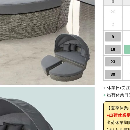
日
26
2
9
16
23
30
●
休業日(受
●
出荷休業日
【夏季休業
●出荷休業期間
出荷休業期
(火)より