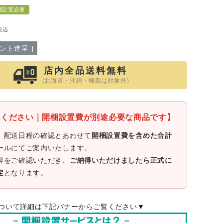
梱設置必要
こたつテーブル
税込
こたつ布団
ント進呈 ]
あったかアイテム
ひんやりアイテム
店内全品送料無料
(北海道・沖縄・離島は対象外)
ゴミ箱
認ください｜開梱設置費が別途必要な商品です】
、配送日程の確認とあわせて
開梱設置費を含めた合計
推し活収納
ールにてご案内いたします。
容をご確認いただき、
ご納得いただけましたら正式に
定
となります。
ー
アウトレット
ついて詳細は下記バナーからご覧ください▼