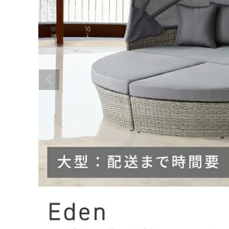
ACCOUNT MENU
ようこそ ゲスト 様
テーブル
シェル
meeting_room
person
ログイン
会員登録
センターテーブル
チェス
ダイニングテーブル
テレビ
カテゴリーから選ぶ
サイドテーブル
ワゴン
デスク・コンソール
ハンガ
シーンから選ぶ
丸テーブル
収納ボ
テイストから選ぶ
間仕切
チェア・スツール
コンテンツ
ダイニングチェア
ご利用ガイド
スツール
デスク
プライバシーポリシー
座椅子
天井照
ベンチ
スタン