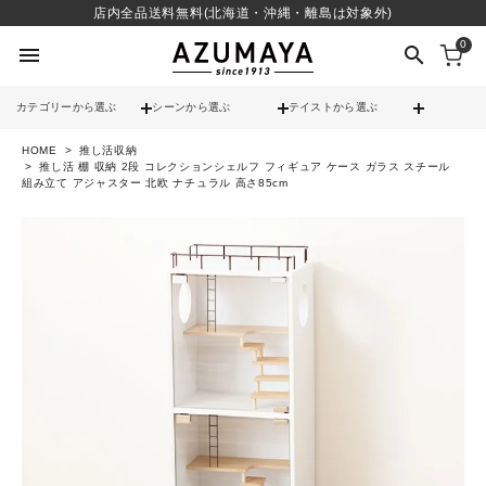
店内全品送料無料(北海道・沖縄・離島は対象外)
0
menu
search
カテゴリーから選ぶ
シーンから選ぶ
テイストから選ぶ
HOME
推し活収納
check
送料無料
推し活 棚 収納 2段 コレクションシェルフ フィギュア ケース ガラス スチール
組み立て アジャスター 北欧 ナチュラル 高さ85cm
check
12時までのご注文で当日出荷
※営業日(平日)に限る
search
contact_support
よくある質問
call
052-241-3103