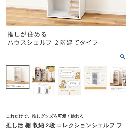
schedule
ACCOUNT MENU
ようこそ ゲスト 様
meeting_room
person
ログイン
会員登録
カテゴリーから選ぶ
シーンから選ぶ
テイストから選ぶ
コンテンツ
これだけで、推しグッズを可愛く飾れる
ご利用ガイド
推し活 棚 収納 2段 コレクションシェルフ フ
プライバシーポリシー