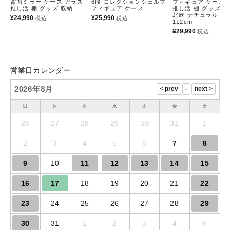
背面ミラー ケース ガラス
6段 コレクションシェルフ
フィギュア ケース 
推し活 棚 グッズ 収納
フィギュア ケース
推し活 棚 グッズ 
北欧 ナチュラル 高
¥
24,990
¥
25,990
税込
税込
112cm
¥
29,990
税込
営業日カレンダー
2026年8月
日
月
火
水
木
金
土
26
27
28
29
30
31
1
2
3
4
5
6
7
8
9
10
11
12
13
14
15
16
17
18
19
20
21
22
23
24
25
26
27
28
29
30
31
1
2
3
4
5