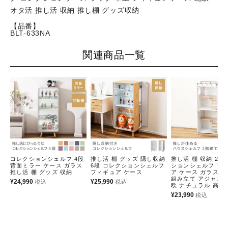
オタ活 推し活 収納 推し棚 グッズ収納
【品番】
BLT-633NA
関連商品一覧
コレクションシェルフ 4段
推し活 棚 グッズ 隠し収納
推し活 棚 収納 2段
背面ミラー ケース ガラス
6段 コレクションシェルフ
ションシェルフ フ
推し活 棚 グッズ 収納
フィギュア ケース
ア ケース ガラス 
組み立て アジャスタ
¥
24,990
¥
25,990
税込
税込
欧 ナチュラル 高さ8
¥
23,990
税込