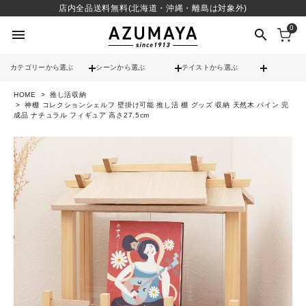
店内全品送料無料(北海道・沖縄・離島は対象外)
0
menu
search
カテゴリーから選ぶ
シーンから選ぶ
テイストから選ぶ
HOME
推し活収納
check
送料無料
神棚 コレクションシェルフ 壁掛け可能 推し活 棚 グッズ 収納 天然木 パイン 完
成品 ナチュラル フィギュア 高さ27.5cm
check
12時までのご注文で当日出荷
※営業日(平日)に限る
search
contact_support
よくある質問
call
052-241-3103