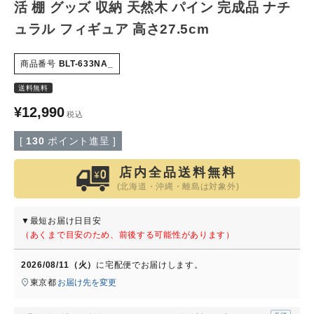
活 棚 グッズ 収納 天然木 パイン 完成品 ナチ
ュラル フィギュア 高さ27.5cm
特定商取引法について
商品番号
BLT-633NA_
会社概要
送料無料
よくある質問
¥
12,990
税込
[
130
ポイント進呈 ]
大口注文窓口
店内全品送料無料
お問い合わせ
(北海道・沖縄・離島は対象外)
▼最短お届け日目安
（あくまで目安のため、前後する可能性があります）
2026/08/11（火）
に
宅配便
でお届けします。
東京都
お届け先を変更