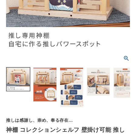
schedule
ACCOUNT MENU
ようこそ ゲスト 様
meeting_room
person
ログイン
会員登録
カテゴリーから選ぶ
シーンから選ぶ
テイストから選ぶ
コンテンツ
ご利用ガイド
推しは感謝し、崇め、奉る存在…
神棚 コレクションシェルフ 壁掛け可能 推し
プライバシーポリシー