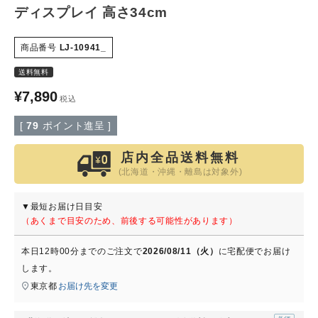
ディスプレイ 高さ34cm
特定商取引法について
商品番号
LJ-10941_
会社概要
送料無料
¥
7,890
税込
よくある質問
[
79
ポイント進呈 ]
大口注文窓口
店内全品送料無料
(北海道・沖縄・離島は対象外)
お問い合わせ
▼最短お届け日目安
（あくまで目安のため、前後する可能性があります）
本日
12時00分
までのご注文で
2026/08/11（火）
に
宅配便
でお届け
します。
東京都
お届け先を変更