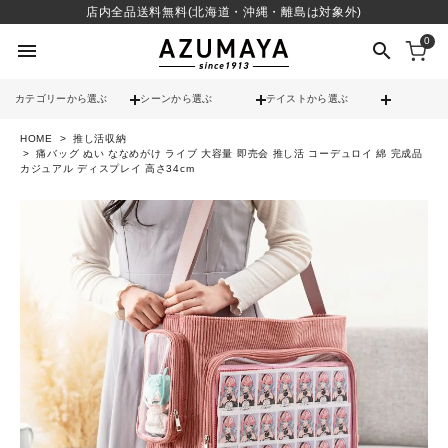
店内全品送料無料(北海道・沖縄・離島は対象外)
0
menu
search
カテゴリーから選ぶ
シーンから選ぶ
テイストから選ぶ
HOME
推し活収納
check
送料無料
痛バッグ ぬい ななめがけ ライブ 大容量 即売会 推し活 コーデュロイ 綿 完成品
カジュアル ディスプレイ 高さ34cm
check
12時までのご注文で当日出荷
※営業日(平日)に限る
search
contact_support
よくある質問
call
052-241-3103