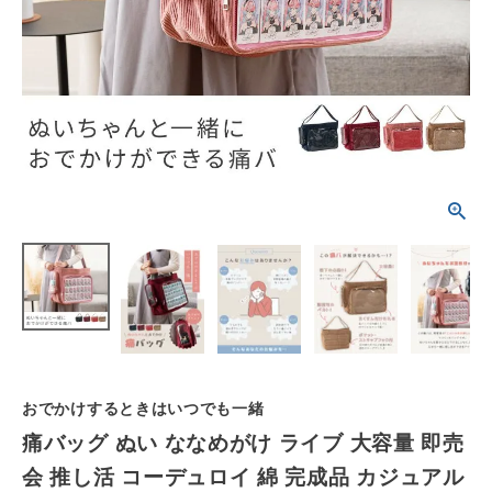
schedule
ACCOUNT MENU
ようこそ ゲスト 様
meeting_room
person
ログイン
会員登録
カテゴリーから選ぶ
シーンから選ぶ
テイストから選ぶ
コンテンツ
おでかけするときはいつでも一緒
ご利用ガイド
痛バッグ ぬい ななめがけ ライブ 大容量 即売
会 推し活 コーデュロイ 綿 完成品 カジュアル
プライバシーポリシー